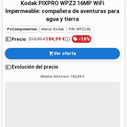
Kodak PIXPRO WPZ2 16MP WiFi
Impermeable: compañera de aventuras para
agua y tierra
PcComponentes
Marca: Kodak
P/N: WPZ2-BL
219,99 €
184,99 €
-
16
%
Precio
Ver oferta
Evolución del precio
Mínimo histórico
:
182,99 €