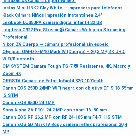
Insta360 X3 Cámara deportiva 360°
instax Mini LINK2 Clay White — impresora para teléfonos
Klack Cámara Niños impresión instantánea 2,4"
Lexibook DJ080PA cámara digital infantil 32 GB
Logitech C922 Pro Stream 📹 Cámara Web para Streaming
Profesional
Nikon Z9 Cuerpo — cámara profesional sin espejo
Olympus OM-D E-M10 Mark IV (Cuerpo) – 20,3 MP, 4K UHD,
WiFi/Bluetooth
OM SYSTEM Cámara Tough TG-7 📷 Resistente, 4K, Macro y
Zoom 4X
ORGSTA Camara de Fotos Infantil 32G 1001mAh
Canon EOS 250D 24MP WiFi negra con objetivo EF-S 18-55mm
IS STM
Canon EOS 850D 24.1MP
Sony Alpha ZV-E10L 24.2 MP con zoom 16–50 mm
Canon EOS RP 26,2 MP con RF 24-105 mm F4-7,1 IS STM
Canon EOS 5D Mark IV Body cámara réflex profesional 30,4
MP