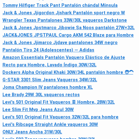
Tommy Hilfiger Track Pant Pantalón chándal Mínsula
Jack & Jones Jjigordon Jjshark Pantalón sport negro W
Wrangler Texas Pantalones 33W/30L vaqueros Darkstone
Jack & Jones Jpstmarco Jjbowie Sa Noos pantalón 27W×32L
JACK&JONES JPSTPAUL Cargo AKM 542 Blaze para Hombre
Jack & Jones Jjimarco Jjdave pantalones 34W negro
Pantalón Tiro 24 (Adolescentes) — Adidas
Amazon Essentials Pantalón Vaquero Elástico de Ajuste
Recto para Hombre, Lavado Índigo 30W/32L
Dockers Alpha Original Khaki 30W/34L pantalón hombre 🧑🦱
G-STAR 3301 Slim Jeans Vaqueros 34W/32L
Joma Champion IV pantalones hombre XL
Lee Brady 29W 30L vaqueros rectos
Levi's 501 Original Fit Vaqueros 👖 Hombre, 28W/32L
Lee Slim Fit Mvp Jeans Azul 30W
Levi's 501 Original Fit Vaqueros 32W/32L para hombre
Levi's Ribcage Straight Ankle vaqueros 30W
ONLY Jeans Ancha 31W/30L