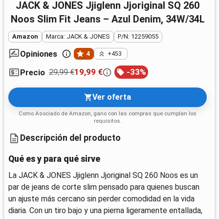
JACK & JONES Jjiglenn Jjoriginal SQ 260
Noos Slim Fit Jeans – Azul Denim, 34W/34L
Amazon
Marca: JACK & JONES
P/N: 12259055
Opiniones
4
+453
29,99 €
19,99 €
-
33
%
Precio
Ver oferta
Como Asociado de Amazon, gano con las compras que cumplan los
requisitos.
Descripción del producto
Qué es y para qué sirve
La JACK & JONES Jjiglenn Jjoriginal SQ 260 Noos es un
par de jeans de corte slim pensado para quienes buscan
un ajuste más cercano sin perder comodidad en la vida
diaria. Con un tiro bajo y una pierna ligeramente entallada,