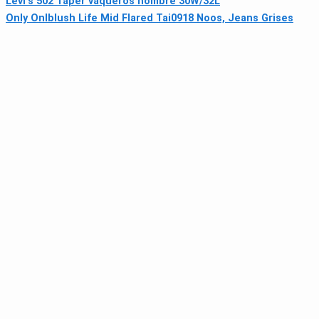
Levi's 502 Taper vaqueros hombre 30W/32L
Only Onlblush Life Mid Flared Tai0918 Noos, Jeans Grises