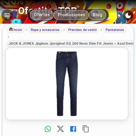
OfertitasTOP
Navegación principal
Ofertas
Promociones
Blog
Inicio
Ropa y accesorios
Prendas de vestir
Pantalones
JACK & JONES Jjiglenn Jjoriginal SQ 260 Noos Slim Fit Jeans – Azul Deni