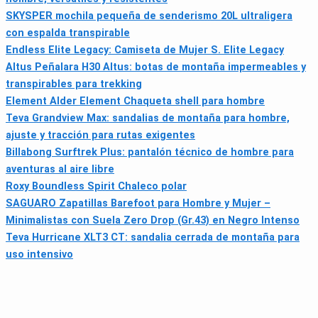
SKYSPER mochila pequeña de senderismo 20L ultraligera
con espalda transpirable
Endless Elite Legacy: Camiseta de Mujer S. Elite Legacy
Altus Peñalara H30 Altus: botas de montaña impermeables y
transpirables para trekking
Element Alder Element Chaqueta shell para hombre
Teva Grandview Max: sandalias de montaña para hombre,
ajuste y tracción para rutas exigentes
Billabong Surftrek Plus: pantalón técnico de hombre para
aventuras al aire libre
Roxy Boundless Spirit Chaleco polar
SAGUARO Zapatillas Barefoot para Hombre y Mujer –
Minimalistas con Suela Zero Drop (Gr.43) en Negro Intenso
Teva Hurricane XLT3 CT: sandalia cerrada de montaña para
uso intensivo