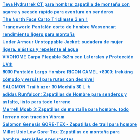
Teva Hydratrek CT para hombre: zapatilla de montaña con
agarre y secado rápido para aventura en senderos
The North Face Carto Triclimate 3 en 1
Trangoworld Pantalón corto de hombre Wassenaar:
rendimiento ligero para montaña
Under Armour Unstoppable Jacket: sudadera de mujer
ligera, elástica y repelente al agua
VIVOHOME Carpa Plegable 3x3m con Laterales y Protección
UV☀
8000 Pantalón Largo Hombre RICON CAMEL +8000: trekking
cómodo y versátil para rutas con desnivel
SALOMON Trailblazer 30 Mochila 30 L 🚶
adidas Runfalcon: Zapatillas de Hombre para senderos y
asfalto, listo para todo terreno
Merrell Moab 3: Zapatillas de montaña para hombre, todo
terreno con tracción Vibram
Salomon Genesis GORE-TEX - Zapatillas de trail para hombre
Millet Ubic Low Gore-Tex: Zapatillas de montaña para
hombre, versátiles y resistentes