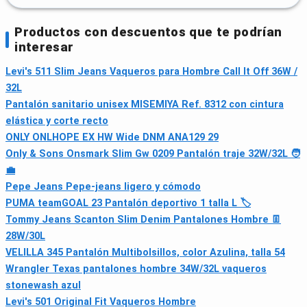
Productos con descuentos que te podrían
interesar
Levi's 511 Slim Jeans Vaqueros para Hombre Call It Off 36W /
32L
Pantalón sanitario unisex MISEMIYA Ref. 8312 con cintura
elástica y corte recto
ONLY ONLHOPE EX HW Wide DNM ANA129 29
Only & Sons Onsmark Slim Gw 0209 Pantalón traje 32W/32L 🧑
💼
Pepe Jeans Pepe-jeans ligero y cómodo
PUMA teamGOAL 23 Pantalón deportivo 1 talla L 🏷
Tommy Jeans Scanton Slim Denim Pantalones Hombre 👖
28W/30L
VELILLA 345 Pantalón Multibolsillos, color Azulina, talla 54
Wrangler Texas pantalones hombre 34W/32L vaqueros
stonewash azul
Levi's 501 Original Fit Vaqueros Hombre