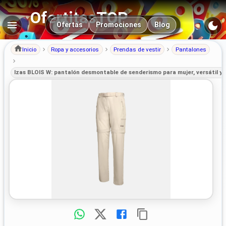
OfertitasTOP
Navegación principal
Ofertas
Promociones
Blog
Inicio
Ropa y accesorios
Prendas de vestir
Pantalones
Izas BLOIS W: pantalón desmontable de senderismo para mujer, versátil y 