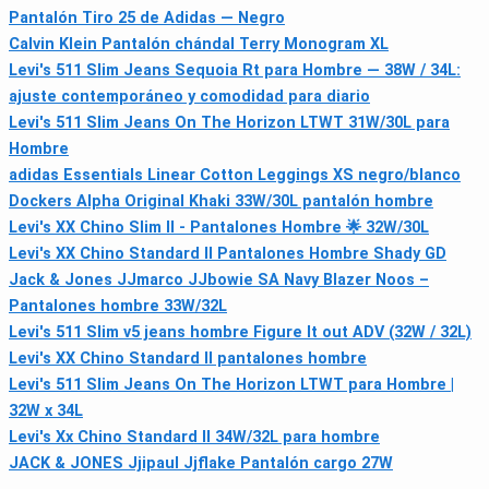
Pantalón Tiro 25 de Adidas — Negro
Calvin Klein Pantalón chándal Terry Monogram XL
Levi's 511 Slim Jeans Sequoia Rt para Hombre — 38W / 34L:
ajuste contemporáneo y comodidad para diario
Levi's 511 Slim Jeans On The Horizon LTWT 31W/30L para
Hombre
adidas Essentials Linear Cotton Leggings XS negro/blanco
Dockers Alpha Original Khaki 33W/30L pantalón hombre
Levi's XX Chino Slim II - Pantalones Hombre 🌟 32W/30L
Levi's XX Chino Standard II Pantalones Hombre Shady GD
Jack & Jones JJmarco JJbowie SA Navy Blazer Noos –
Pantalones hombre 33W/32L
Levi's 511 Slim v5 jeans hombre Figure It out ADV (32W / 32L)
Levi's XX Chino Standard II pantalones hombre
Levi's 511 Slim Jeans On The Horizon LTWT para Hombre |
32W x 34L
Levi's Xx Chino Standard II 34W/32L para hombre
JACK & JONES Jjipaul Jjflake Pantalón cargo 27W