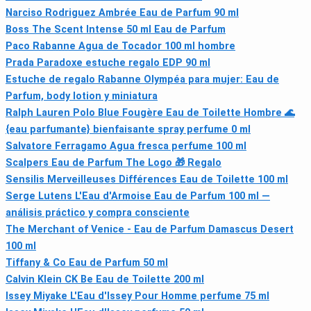
Narciso Rodriguez Ambrée Eau de Parfum 90 ml
Boss The Scent Intense 50 ml Eau de Parfum
Paco Rabanne Agua de Tocador 100 ml hombre
Prada Paradoxe estuche regalo EDP 90 ml
Estuche de regalo Rabanne Olympéa para mujer: Eau de
Parfum, body lotion y miniatura
Ralph Lauren Polo Blue Fougère Eau de Toilette Hombre 🌊
{eau parfumante} bienfaisante spray perfume 0 ml
Salvatore Ferragamo Agua fresca perfume 100 ml
Scalpers Eau de Parfum The Logo 🎁 Regalo
Sensilis Merveilleuses Différences Eau de Toilette 100 ml
Serge Lutens L'Eau d'Armoise Eau de Parfum 100 ml —
análisis práctico y compra consciente
The Merchant of Venice - Eau de Parfum Damascus Desert
100 ml
Tiffany & Co Eau de Parfum 50 ml
Calvin Klein CK Be Eau de Toilette 200 ml
Issey Miyake L'Eau d'Issey Pour Homme perfume 75 ml