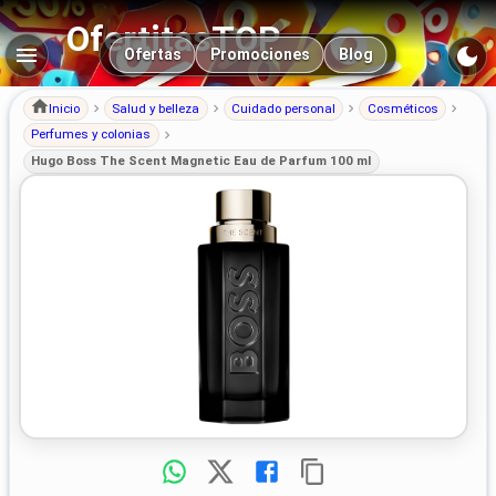
OfertitasTOP
Navegación principal
Ofertas
Promociones
Blog
Inicio
Salud y belleza
Cuidado personal
Cosméticos
Perfumes y colonias
Hugo Boss The Scent Magnetic Eau de Parfum 100 ml