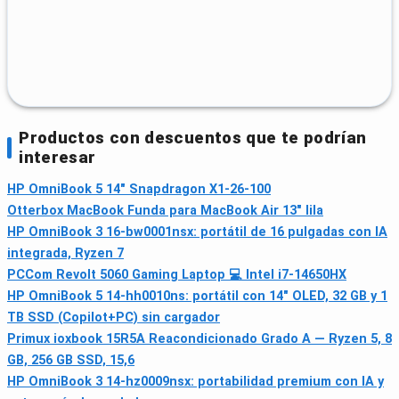
Productos con descuentos que te podrían
interesar
HP OmniBook 5 14" Snapdragon X1-26-100
Otterbox MacBook Funda para MacBook Air 13" lila
HP OmniBook 3 16-bw0001nsx: portátil de 16 pulgadas con IA
integrada, Ryzen 7
PCCom Revolt 5060 Gaming Laptop 💻 Intel i7-14650HX
HP OmniBook 5 14-hh0010ns: portátil con 14" OLED, 32 GB y 1
TB SSD (Copilot+PC) sin cargador
Primux ioxbook 15R5A Reacondicionado Grado A — Ryzen 5, 8
GB, 256 GB SSD, 15,6
HP OmniBook 3 14-hz0009nsx: portabilidad premium con IA y