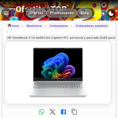
OfertitasTOP
Navegación principal
Ofertas
Promociones
Blog
Inicio
Electrónica
Ordenadores
Ordenadores portátiles
HP OmniBook 3 16-bs0013ns Copilot+PC: potencia y pantalla OLED para p