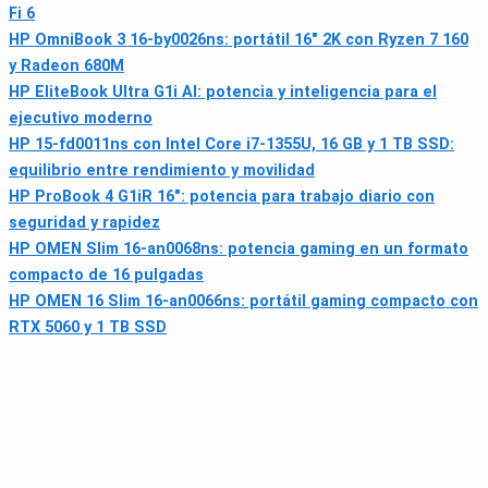
Fi 6
HP OmniBook 3 16-by0026ns: portátil 16" 2K con Ryzen 7 160
y Radeon 680M
HP EliteBook Ultra G1i AI: potencia y inteligencia para el
ejecutivo moderno
HP 15-fd0011ns con Intel Core i7-1355U, 16 GB y 1 TB SSD:
equilibrio entre rendimiento y movilidad
HP ProBook 4 G1iR 16": potencia para trabajo diario con
seguridad y rapidez
HP OMEN Slim 16-an0068ns: potencia gaming en un formato
compacto de 16 pulgadas
HP OMEN 16 Slim 16-an0066ns: portátil gaming compacto con
RTX 5060 y 1 TB SSD