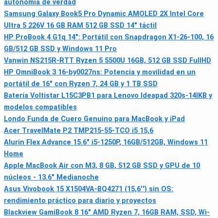
autonomía de verdad
Samsung Galaxy Book5 Pro Dynamic AMOLED 2X Intel Core
Ultra 5 226V 16 GB RAM 512 GB SSD 14" táctil
HP ProBook 4 G1q 14": Portátil con Snapdragon X1-26-100, 16
GB/512 GB SSD y Windows 11 Pro
Vanwin NS215R-RTT Ryzen 5 5500U 16GB, 512 GB SSD FullHD
HP OmniBook 3 16-by0027ns: Potencia y movilidad en un
portátil de 16" con Ryzen 7, 24 GB y 1 TB SSD
Batería Voltistar L15C3PB1 para Lenovo Ideapad 320s-14IKB y
modelos compatibles
Londo Funda de Cuero Genuino para MacBook y iPad
Acer TravelMate P2 TMP215-55-TCO i5 15,6
Alurin Flex Advance 15.6" i5-1250P, 16GB/512GB, Windows 11
Home
Apple MacBook Air con M3, 8 GB, 512 GB SSD y GPU de 10
núcleos - 13.6" Medianoche
Asus Vivobook 15 X1504VA-BQ4271 (15,6'') sin OS:
rendimiento práctico para diario y proyectos
Blackview GamiBook 8 16" AMD Ryzen 7, 16GB RAM, SSD, Wi-