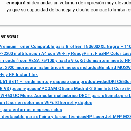
encajará si
demandas un volumen de impresión muy elevado 
ya que su capacidad de bandeja y diseño compacto limitan e
teresar
Premium Tóner Compatible para Brother TN3600XXL Negro – 110
-2200 multifunción A4 con Wi‑Fi y ReadyPrint Flex
HP Color Las
in ceder) con VESA 75/100 y hasta 9 kg
Kit de mantenimiento HP
t 2920 impresora inalámbrica 6 meses incluidos
Gembird MUSW-4
Fi y HP Instant Ink
9U51.SET) – rendimiento y espacio para productividad
OKI C650dn
B V3 (pccom-pccom)
PCGAM Oficina Madrid-2 Slim Intel Core i
 WH63 UC Mono: Auricular inalámbrico DECT para oficina
Lepro 
n láser en color con WiFi, Ethernet y dúplex
r para entornos empresariales
destacable para oficina y tareas técnicas
HP LaserJet MFP M23