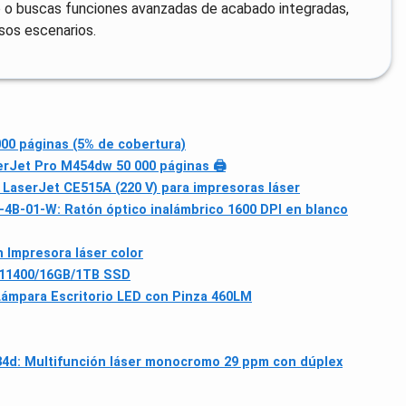
o buscas funciones avanzadas de acabado integradas,
sos escenarios.
00 páginas (5% de cobertura)
erJet Pro M454dw 50 000 páginas 🖨
 LaserJet CE515A (220 V) para impresoras láser
B-01-W: Ratón óptico inalámbrico 1600 DPI en blanco
 Impresora láser color
5-11400/16GB/1TB SSD
Lámpara Escritorio LED con Pinza 460LM
4d: Multifunción láser monocromo 29 ppm con dúplex