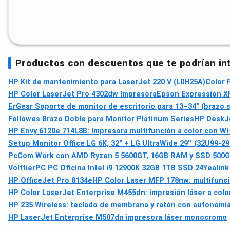
Productos con descuentos que te podrían in
HP Kit de mantenimiento para LaserJet 220 V (L0H25A)
Color 
HP Color LaserJet Pro 4302dw Impresora
Epson Expression XP
ErGear Soporte de monitor de escritorio para 13–34" (brazo s
Fellowes Brazo Doble para Monitor Platinum Series
HP DeskJe
HP Envy 6120e 714L8B: Impresora multifunción a color con Wi‑
Setup Monitor Office LG 6K, 32" + LG UltraWide 29'' (32U99-2
PcCom Work con AMD Ryzen 5 5600GT, 16GB RAM y SSD 500G
VolttierPC PC Oficina Intel i9 12900K 32GB 1TB SSD 24
Yealink
HP OfficeJet Pro 8134e
HP Color Laser MFP 178nw: multifunció
HP Color LaserJet Enterprise M455dn: impresión láser a colo
HP 235 Wireless: teclado de membrana y ratón con autonomía 
HP LaserJet Enterprise M507dn impresora láser monocromo