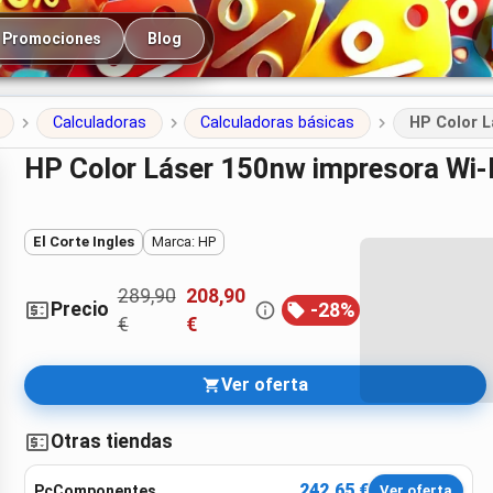
cipal
Promociones
Blog
Calculadoras
Calculadoras básicas
HP Color L
HP Color Láser 150nw impresora Wi‑
El Corte Ingles
Marca: HP
289,90
208,90
Precio
-
28
%
€
€
Ver oferta
Otras tiendas
242,65 €
PcComponentes
Ver oferta