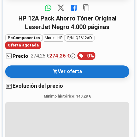
HP 12A Pack Ahorro Tóner Original
LaserJet Negro 4.000 páginas
PcComponentes
Marca: HP
P/N: Q2612AD
Oferta agotada
274,26 €
274,26 €
-
0
%
Precio
Ver oferta
Evolución del precio
Mínimo histórico
:
140,28 €