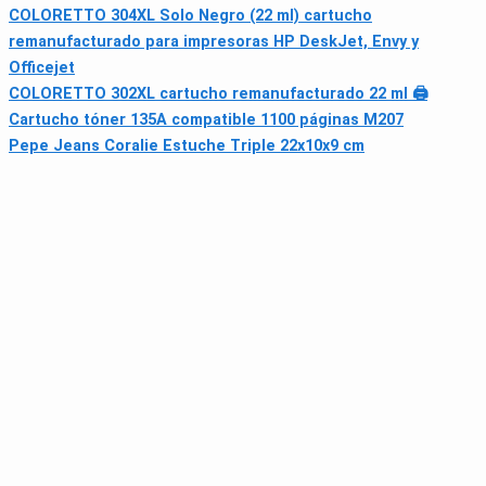
COLORETTO 304XL Solo Negro (22 ml) cartucho
remanufacturado para impresoras HP DeskJet, Envy y
Officejet
COLORETTO 302XL cartucho remanufacturado 22 ml 🖨
Cartucho tóner 135A compatible 1100 páginas M207
Pepe Jeans Coralie Estuche Triple 22x10x9 cm