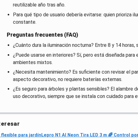
reutilizable año tras año.
Para qué tipo de usuario debería evitarse: quien prioriza i
constante.
Preguntas frecuentes (FAQ)
¿Cuánto dura la iluminación nocturna? Entre 8 y 14 horas, 
¿Puede usarse en interiores? Sí, pero está diseñada para e
ambientes mixtos.
¿Necesita mantenimiento? Es suficiente con revisar el panel
aspecto decorativo, no requiere baterías externas.
¿Es seguro para árboles y plantas sensibles? El alambre d
uso decorativo, siempre que se instala con cuidado para e
teresar
flexible para jardín
Lepro N1 AI Neon Tira LED 3 m 🌈 Control po