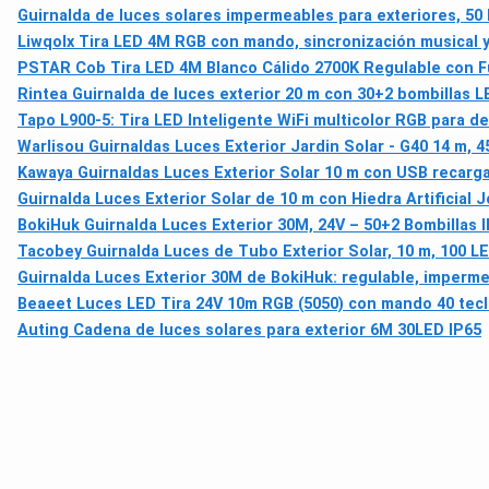
Guirnalda de luces solares impermeables para exteriores, 50 
Liwqolx Tira LED 4M RGB con mando, sincronización musical y
PSTAR Cob Tira LED 4M Blanco Cálido 2700K Regulable con Fu
Rintea Guirnalda de luces exterior 20 m con 30+2 bombillas LE
Tapo L900-5: Tira LED Inteligente WiFi multicolor RGB para d
Warlisou Guirnaldas Luces Exterior Jardin Solar - G40 14 m, 4
Kawaya Guirnaldas Luces Exterior Solar 10 m con USB recargab
Guirnalda Luces Exterior Solar de 10 m con Hiedra Artificial 
BokiHuk Guirnalda Luces Exterior 30M, 24V – 50+2 Bombillas I
Tacobey Guirnalda Luces de Tubo Exterior Solar, 10 m, 100 LE
Guirnalda Luces Exterior 30M de BokiHuk: regulable, imperme
Beaeet Luces LED Tira 24V 10m RGB (5050) con mando 40 tecla
Auting Cadena de luces solares para exterior 6M 30LED IP65