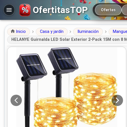
Navegación prin
OfertitasTOP
Ofertas
Inicio
Casa y jardín
Iluminación
Manguer
HELANYE Guirnalda LED Solar Exterior 2-Pack 15M con 8 Mo