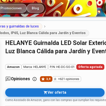
cipal
Promociones
Blog
as y guirnaldas de luces
dos, IP65, Luz Blanca Cálida para Jardín y Eventos
HELANYE Guirnalda LED Solar Exterior 2-Pack 15M con 8 Modos, IP65,
Luz Blanca Cálida para Jardín y Even
Amazon
Marca: HELANYE
P/N: HE-DC-SO-01
Oferta agotada
Opiniones
3,9
+621 opiniones
Ver oferta
Como Asociado de Amazon, gano con las compras que cumplan los requisito