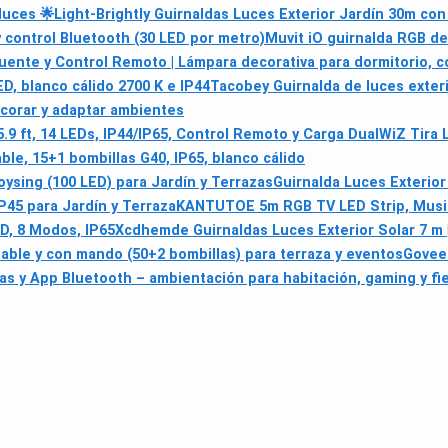
luces 🌟
Light-Brightly Guirnaldas Luces Exterior Jardín 30m co
 control Bluetooth (30 LED por metro)
Muvit iO guirnalda RGB de
ente y Control Remoto | Lámpara decorativa para dormitorio, c
D, blanco cálido 2700 K e IP44
Tacobey Guirnalda de luces exteri
ecorar y adaptar ambientes
5.9 ft, 14 LEDs, IP44/IP65, Control Remoto y Carga Dual
WiZ Tira 
le, 15+1 bombillas G40, IP65, blanco cálido
Joysing (100 LED) para Jardín y Terrazas
Guirnalda Luces Exterior
P45 para Jardín y Terraza
KANTUTOE 5m RGB TV LED Strip, Music
D, 8 Modos, IP65
Xcdhemde Guirnaldas Luces Exterior Solar 7 m |
able y con mando (50+2 bombillas) para terraza y eventos
Govee 
s y App Bluetooth – ambientación para habitación, gaming y fi