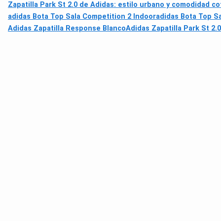
Zapatilla Park St 2.0 de Adidas: estilo urbano y comodidad co
adidas Bota Top Sala Competition 2 Indoor
adidas Bota Top Sa
Adidas Zapatilla Response Blanco
Adidas Zapatilla Park St 2.