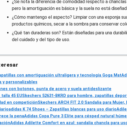
¿Se nota la diferencia de comodidad respecto a chanclas 
pero la amortiguación es básica y la suela no está diseña
¿Cómo mantengo el aspecto? Limpiar con una esponja sua
productos químicos, secar a la sombra para conservar col
¿Qué tan duraderas son? Están diseñadas para una durabili
del cuidado y del tipo de uso.
teresar
tillas con amortiguación ultraligera y tecnología Goga Mat
Ad
a y personalizables
es con botones, punta de acero y suela antideslizante
 talla 45 EU
Skechers 52631-BKRD para hombre, zapatillas deporti
idad en competición
Skechers ARCH FIT 2.0 Sandalia para Mujer,
iario
adidas K 74 Shoes – Zapatillas blancas para uso diario
Adile
erece la pena
Adidas Copa Pure 3 Elite para césped natural húm
ación
Adidas Adilette Comfort en azul: sandalia chancla para uso 