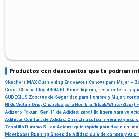
Productos con descuentos que te podrían in
Skechers MAX Cushioning Endeavour Canova para Mujer – Zapa
Crocs Classic Clog 43-44 EU Bone: ligeros, resistentes al agu
GUDECIUS Zapatos de Seguridad para Hombre y Mujer: cordon
NIKE Victori One, Chanclas para Hombre (Black/White/Black) –
Adizero Takumi Sen 11 de Adidas: zapatilla ligera para veloc
Adilette Comfort de Adidas: Chancla azul para verano y uso d
Zapatilla Duramo SL de Adidas: guía rápida para decidir si m
Moveboost Running Shoes de Adidas: guía de compra y valor