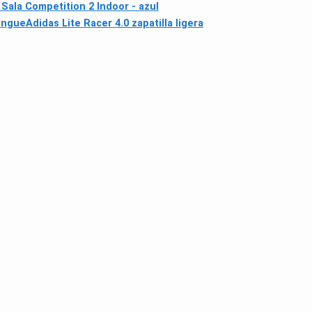
Sala Competition 2 Indoor - azul
ongue
Adidas Lite Racer 4.0 zapatilla ligera