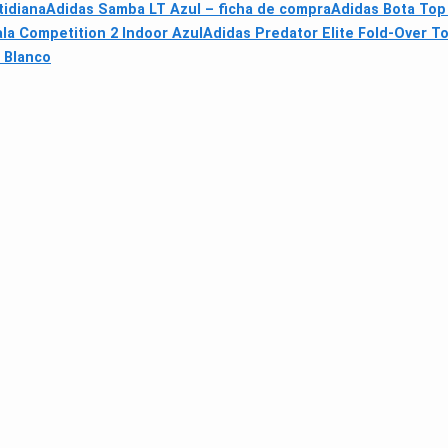
tidiana
Adidas Samba LT Azul – ficha de compra
Adidas Bota Top 
la Competition 2 Indoor Azul
Adidas Predator Elite Fold-Over T
0 Blanco