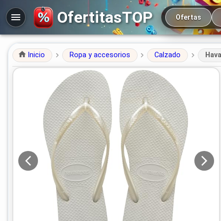
Navegación prin
OfertitasTOP
Ofertas
Inicio
Ropa y accesorios
Calzado
Hava