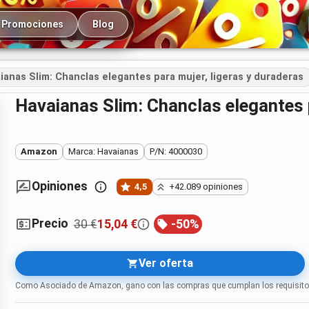
cipal
Promociones
Blog
ianas Slim: Chanclas elegantes para mujer, ligeras y duraderas
Havaianas Slim: Chanclas elegantes 
Amazon
Marca: Havaianas
P/N: 4000030
Opiniones
4,5
+42.089 opiniones
Precio
30 €
15,04 €
-
50
%
Ver oferta
Como Asociado de Amazon, gano con las compras que cumplan los requisito