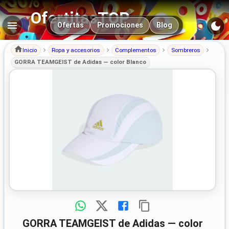
OfertitasTOP
Navegación principal
Ofertas
Promociones
Blog
Inicio
Ropa y accesorios
Complementos
Sombreros
GORRA TEAMGEIST de Adidas — color Blanco
GORRA TEAMGEIST de Adidas — color