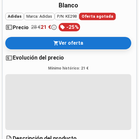
Blanco
Adidas
Marca: Adidas
P/N: KE298
Oferta agotada
28 €
21 €
-
25
%
Precio
Ver oferta
Evolución del precio
Mínimo histórico
:
21 €
Descripción del producto