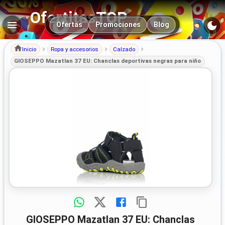
OfertitasTOP
Navegación principal
Ofertas
Promociones
Blog
Inicio
Ropa y accesorios
Calzado
GIOSEPPO Mazatlan 37 EU: Chanclas deportivas negras para niño
GIOSEPPO Mazatlan 37 EU: Chanclas