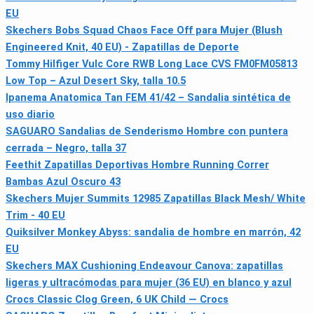
EU
Skechers Bobs Squad Chaos Face Off para Mujer (Blush
Engineered Knit, 40 EU) - Zapatillas de Deporte
Tommy Hilfiger Vulc Core RWB Long Lace CVS FM0FM05813
Low Top – Azul Desert Sky, talla 10.5
Ipanema Anatomica Tan FEM 41/42 – Sandalia sintética de
uso diario
SAGUARO Sandalias de Senderismo Hombre con puntera
cerrada – Negro, talla 37
Feethit Zapatillas Deportivas Hombre Running Correr
Bambas Azul Oscuro 43
Skechers Mujer Summits 12985 Zapatillas Black Mesh/ White
Trim - 40 EU
Quiksilver Monkey Abyss: sandalia de hombre en marrón, 42
EU
Skechers MAX Cushioning Endeavour Canova: zapatillas
ligeras y ultracómodas para mujer (36 EU) en blanco y azul
Crocs Classic Clog Green, 6 UK Child — Crocs