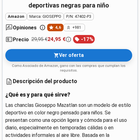
deportivas negras para niño
Amazon
Marca: GIOSEPPO
P/N: 47402-P3
Opiniones
4,6
+981
29,95 €
24,95 €
-
17
%
Precio
Ver oferta
Como Asociado de Amazon, gano con las compras que cumplan los
requisitos.
Descripción del producto
¿Qué es y para qué sirve?
Las chanclas Gioseppo Mazatlan son un modelo de estilo
deportivo en color negro pensado para niños. Se
presentan como una opción ligera y cómoda para el uso
diario, especialmente en temporadas cálidas o en
actividades informales al aire libre. Basada en la