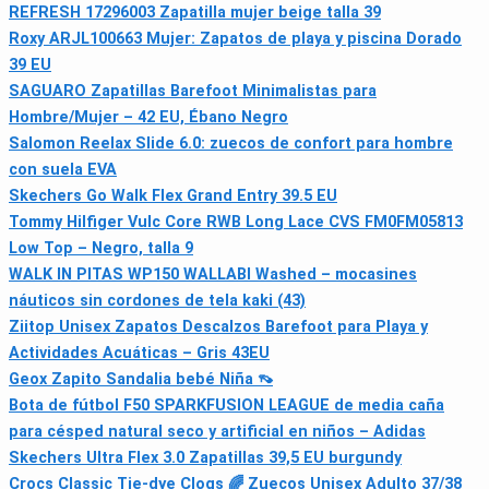
REFRESH 17296003 Zapatilla mujer beige talla 39
Roxy ARJL100663 Mujer: Zapatos de playa y piscina Dorado
39 EU
SAGUARO Zapatillas Barefoot Minimalistas para
Hombre/Mujer – 42 EU, Ébano Negro
Salomon Reelax Slide 6.0: zuecos de confort para hombre
con suela EVA
Skechers Go Walk Flex Grand Entry 39.5 EU
Tommy Hilfiger Vulc Core RWB Long Lace CVS FM0FM05813
Low Top – Negro, talla 9
WALK IN PITAS WP150 WALLABI Washed – mocasines
náuticos sin cordones de tela kaki (43)
Ziitop Unisex Zapatos Descalzos Barefoot para Playa y
Actividades Acuáticas – Gris 43EU
Geox Zapito Sandalia bebé Niña 👡
Bota de fútbol F50 SPARKFUSION LEAGUE de media caña
para césped natural seco y artificial en niños – Adidas
Skechers Ultra Flex 3.0 Zapatillas 39,5 EU burgundy
Crocs Classic Tie-dye Clogs 🌈 Zuecos Unisex Adulto 37/38