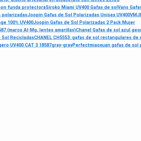
 con funda protectora
Siroko Miami UV400 Gafas de sol
Vans Gafas
 polarizadas
Joopin Gafas de Sol Polarizadas Unisex UV400
VMJF
tage 100% UV400
Joopin Gafas de Sol Polarizadas 2 Pack Mujer
7 (marco Al-Mg, lentes amarillas)
Chanel Gafas de sol azul geo
 Sol Recicladas
CHANEL CH5553: gafas de sol rectangulares de 
gero UV400 CAT 3 18587gray-gray
Perfectmiaoxuan gafas de sol 