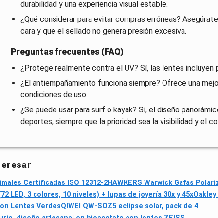
durabilidad y una experiencia visual estable.
¿Qué considerar para evitar compras erróneas? Asegúrate 
cara y que el sellado no genera presión excesiva.
Preguntas frecuentes (FAQ)
¿Protege realmente contra el UV? Sí, las lentes incluyen 
¿El antiempañamiento funciona siempre? Ofrece una mejora
condiciones de uso.
¿Se puede usar para surf o kayak? Sí, el diseño panorámico
deportes, siempre que la prioridad sea la visibilidad y el co
teresar
imales Certificadas ISO 12312-2
HAWKERS Warwick Gafas Polari
 LED, 3 colores, 10 niveles) + lupas de joyería 30x y 45x
Oakley 
 con Lentes Verdes
QIWEI QW-SOZ5 eclipse solar, pack de 4
urio, diseño artesanal en bioacetato con lentes ZEISS