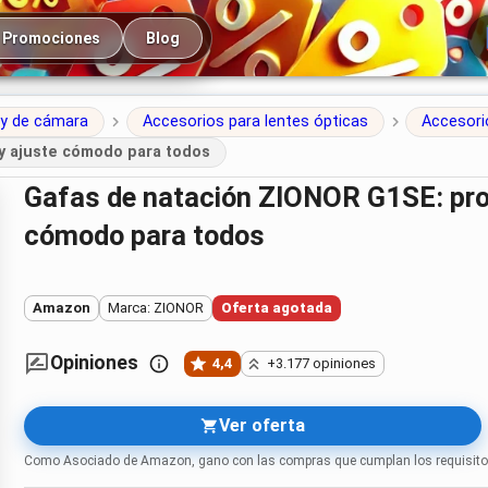
cipal
Promociones
Blog
 y de cámara
Accesorios para lentes ópticas
Accesori
 y ajuste cómodo para todos
Gafas de natación ZIONOR G1SE: protección UV, antivaho y ajuste
cómodo para todos
Amazon
Marca: ZIONOR
Oferta agotada
Opiniones
4,4
+3.177 opiniones
Ver oferta
Como Asociado de Amazon, gano con las compras que cumplan los requisito