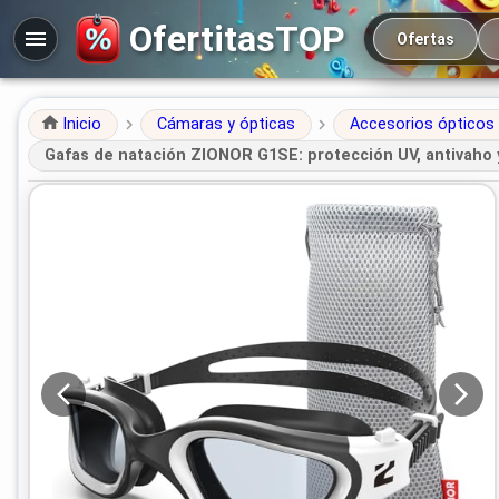
Navegación prin
OfertitasTOP
Ofertas
Inicio
Cámaras y ópticas
Accesorios ópticos
Gafas de natación ZIONOR G1SE: protección UV, antivaho