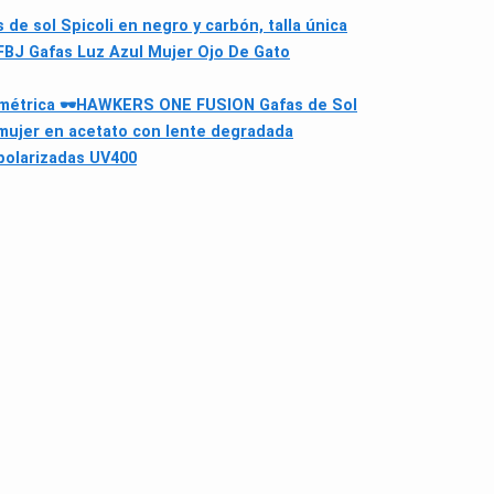
 de sol Spicoli en negro y carbón, talla única
BJ Gafas Luz Azul Mujer Ojo De Gato
métrica 🕶
HAWKERS ONE FUSION Gafas de Sol
mujer en acetato con lente degradada
polarizadas UV400