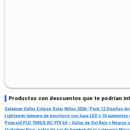
Productos con descuentos que te podrían in
Galaxium Gafas Eclipse Solar Niños 2026 | Pack 12 Diseños An
Lightswim lámpara de escritorio con lupa LED y 10 aumentos (72
Polaroid PLD 7005/S RC YYV 63 – Gafas de Sol Beis y Negras
Quiksilver Flow: gafas de sol de hombre de la colección Merc