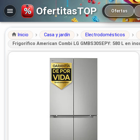
Navegación prin
OfertitasTOP
Ofertas
Inicio
Casa y jardín
Electrodomésticos
Frigorífico American Combi LG GMBS30SEPY: 580 L en inox 