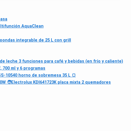
casa
ltifunción AquaClean
ondas integrable de 25 L con grill
 leche 3 funciones para café y bebidas (en frío y caliente)
, 700 ml y 6 programas
S-10540 horno de sobremesa 35 L 🍞
20W 🧑
Electrolux KDI641723K placa mixta 2 quemadores