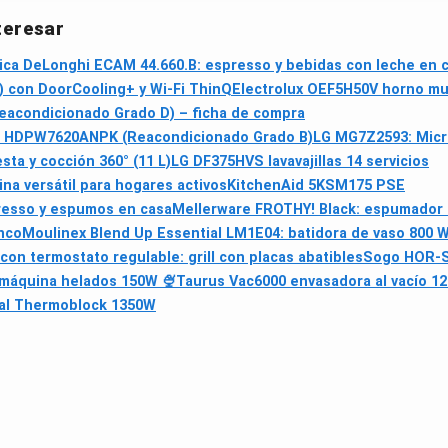
teresar
ca DeLonghi ECAM 44.660.B: espresso y bebidas con leche en 
 con DoorCooling+ y Wi‑Fi ThinQ
Electrolux OEF5H50V horno mu
eacondicionado Grado D) – ficha de compra
 Pro HDPW7620ANPK (Reacondicionado Grado B)
LG MG7Z2593: Micro
ta y cocción 360° (11 L)
LG DF375HVS lavavajillas 14 servicios
na versátil para hogares activos
KitchenAid 5KSM175 PSE
presso y espumos en casa
Mellerware FROTHY! Black: espumador de
nco
Moulinex Blend Up Essential LM1E04: batidora de vaso 800 W
on termostato regulable: grill con placas abatibles
Sogo HOR-S
máquina helados 150W 🍨
Taurus Vac6000 envasadora al vacío 1
al Thermoblock 1350W