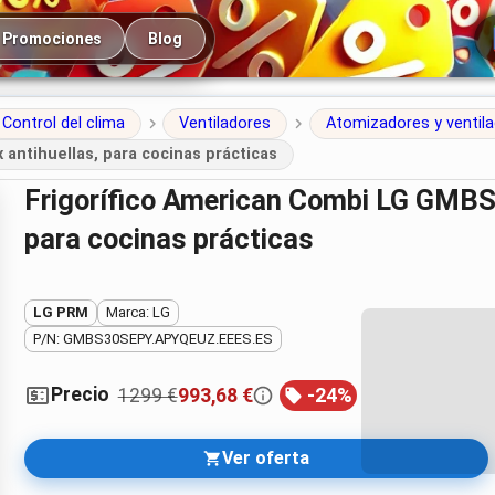
cipal
Promociones
Blog
Control del clima
Ventiladores
Atomizadores y ventil
antihuellas, para cocinas prácticas
Frigorífico American Combi LG GMBS30SEPY: 580 L en inox antihuellas,
para cocinas prácticas
LG PRM
Marca: LG
P/N: GMBS30SEPY.APYQEUZ.EEES.ES
Precio
1299 €
993,68 €
-
24
%
Ver oferta