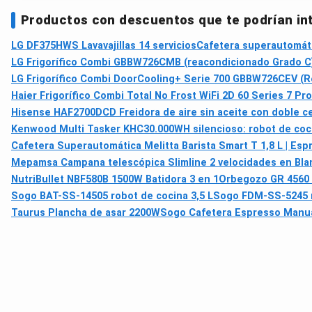
Productos con descuentos que te podrían in
LG DF375HWS Lavavajillas 14 servicios
Cafetera superautomáti
LG Frigorífico Combi GBBW726CMB (reacondicionado Grado C)
LG Frigorífico Combi DoorCooling+ Serie 700 GBBW726CEV (R
Haier Frigorífico Combi Total No Frost WiFi 2D 60 Series 7
Hisense HAF2700DCD Freidora de aire sin aceite con doble ces
Kenwood Multi Tasker KHC30.000WH silencioso: robot de coci
Cafetera Superautomática Melitta Barista Smart T 1,8 L | Es
Mepamsa Campana telescópica Slimline 2 velocidades en Bla
NutriBullet NBF580B 1500W Batidora 3 en 1
Orbegozo GR 4560 c
Sogo BAT-SS-14505 robot de cocina 3,5 L
Sogo FDM-SS-5245 
Taurus Plancha de asar 2200W
Sogo Cafetera Espresso Manu