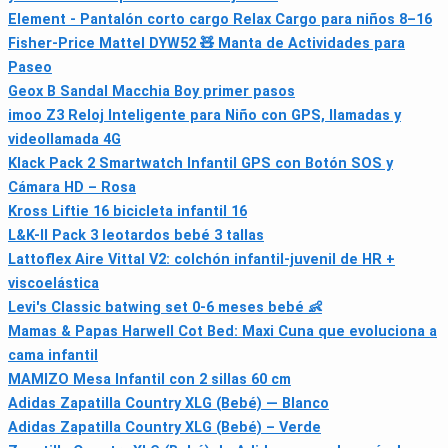
Element - Pantalón corto cargo Relax Cargo para niños 8–16
Fisher-Price Mattel DYW52 🧸 Manta de Actividades para
Paseo
Geox B Sandal Macchia Boy primer pasos
imoo Z3 Reloj Inteligente para Niño con GPS, llamadas y
videollamada 4G
Klack Pack 2 Smartwatch Infantil GPS con Botón SOS y
Cámara HD – Rosa
Kross Liftie 16 bicicleta infantil 16
L&K-II Pack 3 leotardos bebé 3 tallas
Lattoflex Aire Vittal V2: colchón infantil-juvenil de HR +
viscoelástica
Levi's Classic batwing set 0‑6 meses bebé 👶
Mamas & Papas Harwell Cot Bed: Maxi Cuna que evoluciona a
cama infantil
MAMIZO Mesa Infantil con 2 sillas 60 cm
Adidas Zapatilla Country XLG (Bebé) — Blanco
Adidas Zapatilla Country XLG (Bebé) – Verde