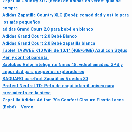
Zapatilla Country XLG (Bebé) de Adidas en verde: guía de
compra
Adidas Zapatilla Country XLG (Bebé): comodidad y estilo para
los más pequeños
adidas Grand Court 2.0 para bebé en blanco
Adidas Grand Court 2.0 Bebé Blanco
Adidas Grand Court 2.0 Bebé zapatilla blanca
Tablet TABWEE K10 WiFi de 10,1" (4GB/64GB) Azul con Stylus
Pen y control parental
Baolubao Reloj Inteligente Niñas 4G: videollamadas, GPS y
seguridad para pequeños exploradores
SAGUARO barefoot Zapatillas 5 dedos 30
Protest Neutral TD: Peto de esquí infantil unisex para
crecimiento en la nieve
Zapatilla Adidas Adifom 70s Comfort Closure Elastic Laces
(Bebé) – Verde