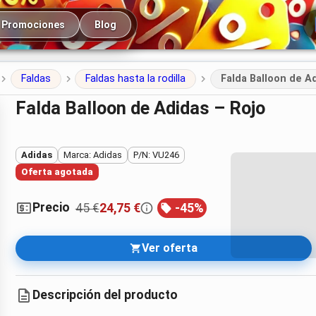
cipal
Promociones
Blog
Faldas
Faldas hasta la rodilla
Falda Balloon de A
Falda Balloon de Adidas – Rojo
Adidas
Marca: Adidas
P/N: VU246
Oferta agotada
Precio
45 €
24,75 €
-
45
%
Ver oferta
Descripción del producto