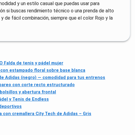
modidad y un estilo casual que puedas usar para
ción si buscas rendimiento técnico o una prenda de alto
 y de fácil combinación, siempre que el color Rojo y la
Falda de tenis y pádel mujer
a con estampado floral sobre base blanca
 de Adidas (negro) — comodidad para tus entrenos
o pareo con corte recto estructurado
 bolsillos y abertura frontal
ádel y Tenis de Endless
 deportivos
a con cremallera City Tech de Adidas – Gris