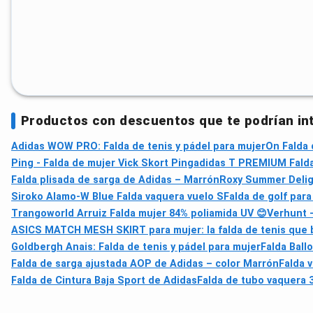
Productos con descuentos que te podrían in
Adidas WOW PRO: Falda de tenis y pádel para mujer
On Falda 
Ping - Falda de mujer Vick Skort Ping
adidas T PREMIUM Falda 
Falda plisada de sarga de Adidas – Marrón
Roxy Summer Deligh
Siroko Alamo-W Blue Falda vaquera vuelo S
Falda de golf para
Trangoworld Arruiz Falda mujer 84% poliamida UV 😊
Verhunt -
ASICS MATCH MESH SKIRT para mujer: la falda de tenis que 
Goldbergh Anais: Falda de tenis y pádel para mujer
Falda Ball
Falda de sarga ajustada AOP de Adidas – color Marrón
Falda 
Falda de Cintura Baja Sport de Adidas
Falda de tubo vaquera 