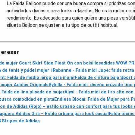
La Falda Balloon puede ser una buena compra si priorizas co
actividades diarias o para looks relajados. No es la mejor op
rendimiento. Es adecuada para quien quiere una pieza versátil
silueta Balloon se ajusten a tu tipo de outfit habitual.
teresar
de mujer Court Skirt Side Pleat On con bolsillos
adidas WOW PRO 
de tenis y pádel mujer 1
Rabanne - Falda midi Jupe: falda rect
t: Falda de medio largo para mujer
Falda de cintura baja Sport
 mujer Adidas Originals
Sybilla - Falda midi: diseño cruzado tip
 Falda de lino plisada de mujer
Alysi - Falda midi de tiro alto con
busca comodidad en pista
Endless Bloom: Falda de Mujer para P
oon de Adidas (Rojo) – estilo urbano con confort para tus looks
vaquera Adidas Gris – Estilo urbano para look casual
Falda técnic
3 Stripes de Adidas