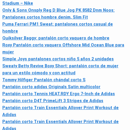
Stadium – Nike
Only & Sons Onsply Reg D Blue Jog PK 8582 Dnm Noos:
Pantalones cortos hombre denim, Slim Fit
Puma Ferrari PM1 Sweat: pantalones cortos casual de
hombre
Quiksilver Baggy: pantalón corto vaquero de hombre
Roxy Pantalón corto vaquero Offshore Mid Ocean Blue para
mujer
Simple Joys pantalones cortos niño 5 años 2 unidades
Sweaty Betty Revive Boxy Short: pantalón corto de mujer
para un estilo cómodo y con actitud
Tommy Hilfiger Pantalón chándal corto S
Pantalón corto adidas Originals Satin multicolor
Pantalón corto Tennis HEAT.RDY Ergo 7-Inch de Adidas
Pantalón corto D4T PrimeLift 3 Stripes de Adidas
Pantalón corto Train Essentials Allover Print Workout de
Adidas
Pantalón corto Train Essentials Allover Print Workout de
Adidas