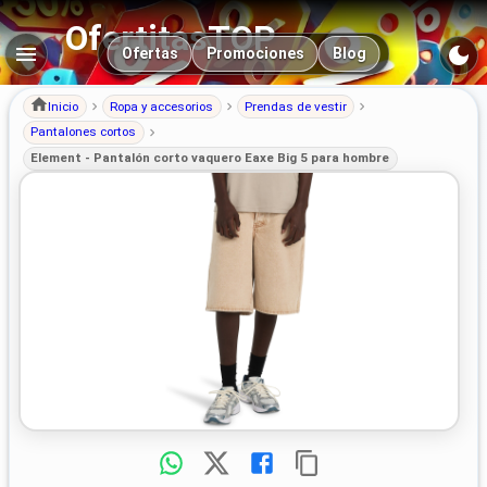
OfertitasTOP
Navegación principal
Ofertas
Promociones
Blog
Inicio
Ropa y accesorios
Prendas de vestir
Pantalones cortos
Element - Pantalón corto vaquero Eaxe Big 5 para hombre