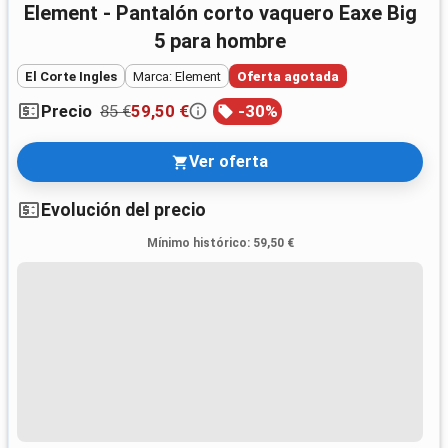
Element - Pantalón corto vaquero Eaxe Big
5 para hombre
El Corte Ingles
Marca: Element
Oferta agotada
85 €
59,50 €
-
30
%
Precio
Ver oferta
Evolución del precio
Mínimo histórico
:
59,50 €