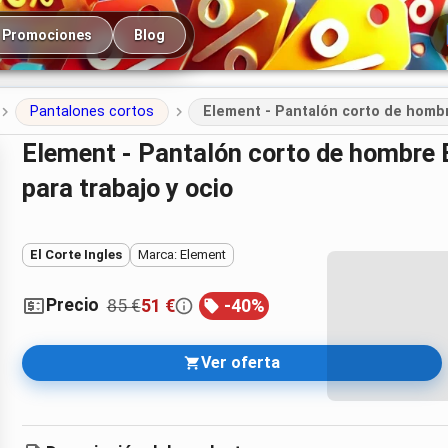
cipal
Promociones
Blog
Pantalones cortos
Element - Pantalón corto de hombr
Element - Pantalón corto de hombre Big Element: cómodo y resistente
para trabajo y ocio
El Corte Ingles
Marca: Element
Precio
85 €
51 €
-
40
%
Ver oferta