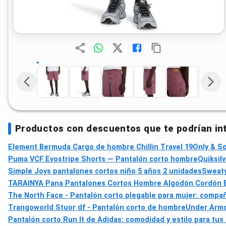
Productos con descuentos que te podrían in
Element Bermuda Cargo de hombre Chillin Travel 19
Only & So
Puma VCF Evostripe Shorts — Pantalón corto hombre
Quiksil
Simple Joys pantalones cortos niño 5 años 2 unidades
Sweaty
TARAINYA Pana Pantalones Cortos Hombre Algodón Cordón El
The North Face - Pantalón corto plegable para mujer: compañ
Trangoworld Stuor df - Pantalón corto de hombre
Under Armou
Pantalón corto Run It de Adidas: comodidad y estilo para tu