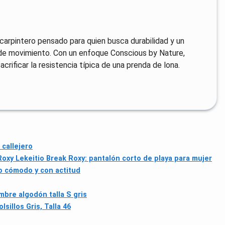
arpintero pensado para quien busca durabilidad y un
 de movimiento. Con un enfoque Conscious by Nature,
acrificar la resistencia típica de una prenda de lona.
 callejero
Roxy Lekeitio Break Roxy: pantalón corto de playa para mujer
lo cómodo y con actitud
bre algodón talla S gris
sillos Gris, Talla 46