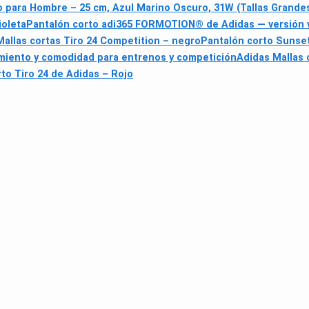
 para Hombre – 25 cm, Azul Marino Oscuro, 31W (Tallas Grandes 
ioleta
Pantalón corto adi365 FORMOTION® de Adidas — versión 
Mallas cortas Tiro 24 Competition – negro
Pantalón corto Sunset
imiento y comodidad para entrenos y competición
Adidas Mallas 
to Tiro 24 de Adidas – Rojo