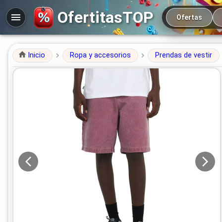
Navegación prin
OfertitasTOP
Ofertas
Inicio
Ropa y accesorios
Prendas de vestir