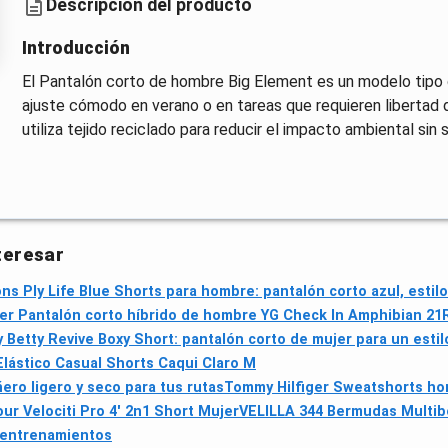
Descripción del producto
Introducción
El Pantalón corto de hombre Big Element es un modelo tipo c
ajuste cómodo en verano o en tareas que requieren libertad
utiliza tejido reciclado para reducir el impacto ambiental sin s
teresar
ns Ply Life Blue Shorts para hombre: pantalón corto azul, estilo
ver Pantalón corto híbrido de hombre YG Check In Amphibian 21
 Betty Revive Boxy Short: pantalón corto de mujer para un esti
ástico Casual Shorts Caqui Claro M
ero ligero y seco para tus rutas
Tommy Hilfiger Sweatshorts hom
r Velociti Pro 4' 2n1 Short Mujer
VELILLA 344 Bermudas Multibol
s entrenamientos