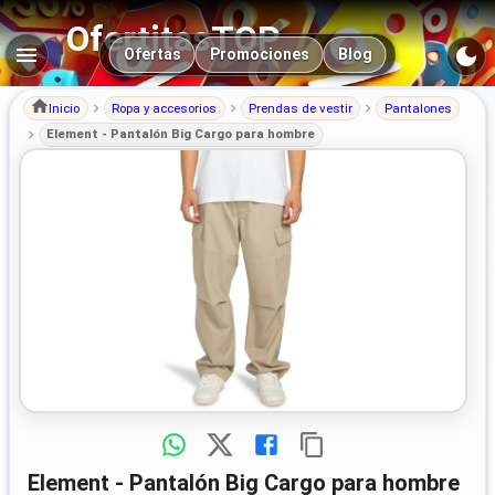
OfertitasTOP
Navegación principal
Ofertas
Promociones
Blog
Inicio
Ropa y accesorios
Prendas de vestir
Pantalones
Element - Pantalón Big Cargo para hombre
Element - Pantalón Big Cargo para hombre