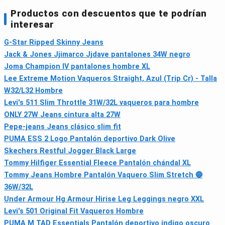
Productos con descuentos que te podrían
interesar
G-Star Ripped Skinny Jeans
Jack & Jones Jjimarco Jjdave pantalones 34W negro
Joma Champion IV pantalones hombre XL
Lee Extreme Motion Vaqueros Straight, Azul (Trip Cr) - Talla
W32/L32 Hombre
Levi's 511 Slim Throttle 31W/32L vaqueros para hombre
ONLY 27W Jeans cintura alta 27W
Pepe-jeans Jeans clásico slim fit
PUMA ESS 2 Logo Pantalón deportivo Dark Olive
Skechers Restful Jogger Black Large
Tommy Hilfiger Essential Fleece Pantalón chándal XL
Tommy Jeans Hombre Pantalón Vaquero Slim Stretch 🔵
36W/32L
Under Armour Hg Armour Hirise Leg Leggings negro XXL
Levi's 501 Original Fit Vaqueros Hombre
PUMA M TAD Essentials Pantalón deportivo índigo oscuro