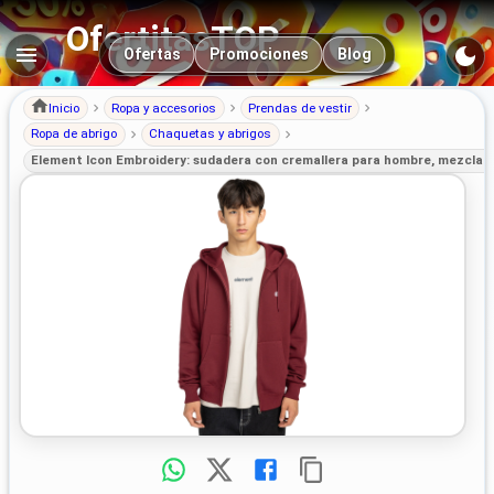
OfertitasTOP
Navegación principal
Ofertas
Promociones
Blog
Inicio
Ropa y accesorios
Prendas de vestir
Ropa de abrigo
Chaquetas y abrigos
Element Icon Embroidery: sudadera con cremallera para hombre, mezcla so