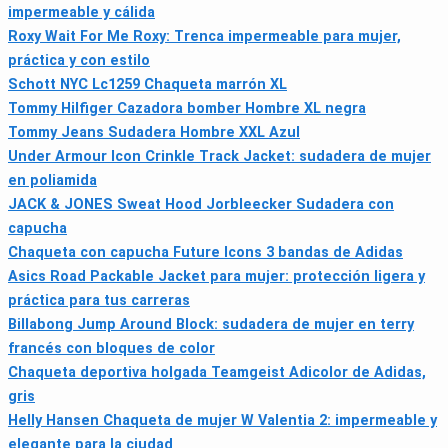
impermeable y cálida
Roxy Wait For Me Roxy: Trenca impermeable para mujer,
práctica y con estilo
Schott NYC Lc1259 Chaqueta marrón XL
Tommy Hilfiger Cazadora bomber Hombre XL negra
Tommy Jeans Sudadera Hombre XXL Azul
Under Armour Icon Crinkle Track Jacket: sudadera de mujer
en poliamida
JACK & JONES Sweat Hood Jorbleecker Sudadera con
capucha
Chaqueta con capucha Future Icons 3 bandas de Adidas
Asics Road Packable Jacket para mujer: protección ligera y
práctica para tus carreras
Billabong Jump Around Block: sudadera de mujer en terry
francés con bloques de color
Chaqueta deportiva holgada Teamgeist Adicolor de Adidas,
gris
Helly Hansen Chaqueta de mujer W Valentia 2: impermeable y
elegante para la ciudad