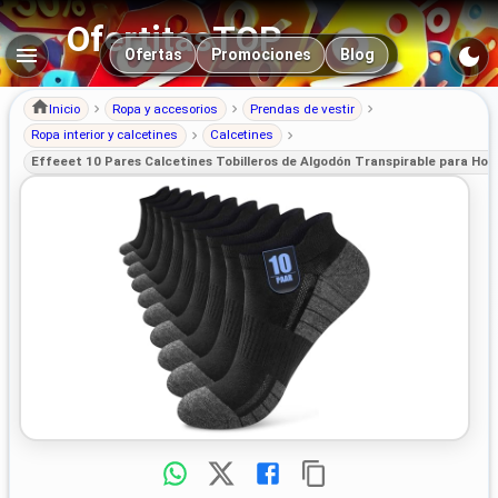
OfertitasTOP
Navegación principal
Ofertas
Promociones
Blog
Inicio
Ropa y accesorios
Prendas de vestir
Ropa interior y calcetines
Calcetines
Effeeet 10 Pares Calcetines Tobilleros de Algodón Transpirable para Homb