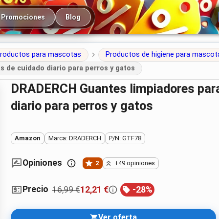
cipal
Promociones
Blog
roductos para mascotas
Productos de higiene para mascot
 de cuidado diario para perros y gatos
DRADERCH Guantes limpiadores para mascotas – 24 piezas de cuidado
diario para perros y gatos
Amazon
Marca: DRADERCH
P/N: GTF78
Opiniones
2
+49 opiniones
Precio
16,99 €
12,21 €
-
28
%
Ver oferta