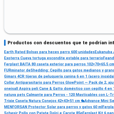
Productos con descuentos que te podrían in
Earth Rated Bolsas para heces perro 600 unidades
Eukanuba A
Exoterra Cueva tortuga escondite estable para terrario
Feand
Ferplast BAITA 80 caseta exterior para perros 102×70×65,5 c
FURminator deShedding: Cepillo para gatos medianos y gran
Gimars 4CR tijeras de peluquería canina 6 en 1 (acero inoxid
Collar Antiparasitario para Perros GlowPoint — Pack de 2, aju
oneisall Aspira peli Cane & Gatto doméstico con cepillo 4 en 
natuva pets Calmante para Perros - 120 Masticables con L-T
Trixie Caseta Natura Conejos 42×43×51 cm 🐇
Advance Mini Se
MENFORSAN Protector Solar para perros y gatos 60 ml
Ferpla
Schesir Pollo con Patate Dolci e Carote 85g
Ferplast Kit 6 pan