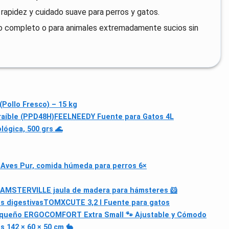
 rapidez y cuidado suave para perros y gatos.
año completo o para animales extremadamente sucios sin
Pollo Fresco) – 15 kg
raíble (PPD48H)
FEELNEEDY Fuente para Gatos 4L
lógica, 500 grs 🌊
t Aves Pur, comida húmeda para perros 6×
HAMSTERVILLE jaula de madera para hámsteres 🐹
s digestivas
TOMXCUTE 3,2 l Fuente para gatos
equeño ERGOCOMFORT Extra Small 🐾 Ajustable y Cómodo
s 142 × 60 × 50 cm 🐇