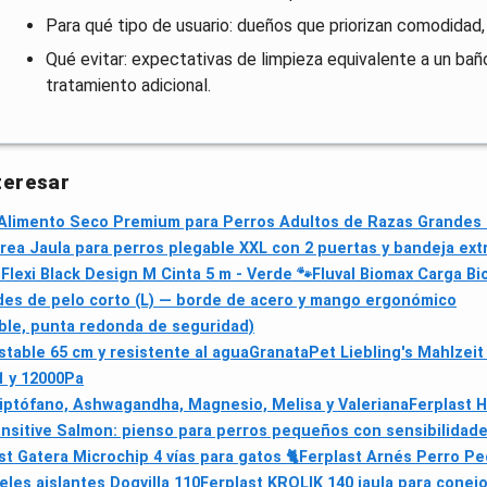
Para qué tipo de usuario: dueños que priorizan comodidad,
Qué evitar: expectativas de limpieza equivalente a un b
tratamiento adicional.
teresar
limento Seco Premium para Perros Adultos de Razas Grandes (
rea Jaula para perros plegable XXL con 2 puertas y bandeja ext
m
Flexi Black Design M Cinta 5 m - Verde 🐾
Fluval Biomax Carga Bio
des de pelo corto (L) — borde de acero y mango ergonómico
able, punta redonda de seguridad)
stable 65 cm y resistente al agua
GranataPet Liebling's Mahlzei
1 y 12000Pa
riptófano, Ashwagandha, Magnesio, Melisa y Valeriana
Ferplast 
nsitive Salmon: pienso para perros pequeños con sensibilidade
st Gatera Microchip 4 vías para gatos 🐈
Ferplast Arnés Perro P
eles aislantes Dogvilla 110
Ferplast KROLIK 140 jaula para conejo