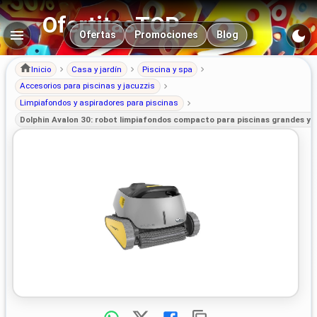
OfertitasTOP
Navegación principal
Ofertas
Promociones
Blog
Inicio
Casa y jardín
Piscina y spa
Accesorios para piscinas y jacuzzis
Limpiafondos y aspiradores para piscinas
Dolphin Avalon 30: robot limpiafondos compacto para piscinas grandes y 