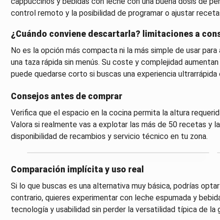
cappuccinos y bebidas con leche con una buena dosis de perso
control remoto y la posibilidad de programar o ajustar receta
¿Cuándo conviene descartarla? limitaciones a con
No es la opción más compacta ni la más simple de usar para 
una taza rápida sin menús. Su coste y complejidad aumentan e
puede quedarse corto si buscas una experiencia ultrarrápida
Consejos antes de comprar
Verifica que el espacio en la cocina permita la altura requerid
Valora si realmente vas a explotar las más de 50 recetas y la
disponibilidad de recambios y servicio técnico en tu zona.
Comparación implícita y uso real
Si lo que buscas es una alternativa muy básica, podrías optar
contrario, quieres experimentar con leche espumada y bebidas
tecnología y usabilidad sin perder la versatilidad típica de l