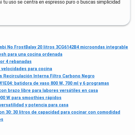
, si tu uso se centra en espresso puro o buscas simplicidad
mbi No Frost
Balay 20 litros 3CG6142B4 microondas integrable
resh para una cocina ordenada
dor 4 rebanadas
 velocidades para cocina
 Recirculación Interna Filtro Carbono Negro
1E04: batidora de vaso 800 W, 700 ml y 6 programas
on brazo libre para labores versátiles en casa
000 W para smoothies rápidos
ersatilidad y potencia para casa
 30: 30 litros de capacidad para cocinar con comodidad
os