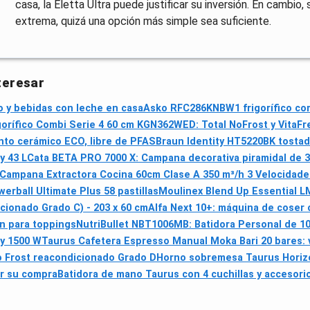
casa, la Eletta Ultra puede justificar su inversión. En cambio
extrema, quizá una opción más simple sea suficiente.
teresar
 y bebidas con leche en casa
Asko RFC286KNBW1 frigorífico co
gorífico Combi Serie 4 60 cm KGN362WED: Total NoFrost y VitaF
ento cerámico ECO, libre de PFAS
Braun Identity HT5220BK tosta
y 43 L
Cata BETA PRO 7000 X: Campana decorativa piramidal de 3
ampana Extractora Cocina 60cm Clase A 350 m³/h 3 Velocidades
werball Ultimate Plus 58 pastillas
Moulinex Blend Up Essential LM
cionado Grado C) - 203 x 60 cm
Alfa Next 10+: máquina de coser c
In para toppings
NutriBullet NBT1006MB: Batidora Personal de 1
 y 1500 W
Taurus Cafetera Espresso Manual Moka Bari 20 bares: v
o Frost reacondicionado Grado D
Horno sobremesa Taurus Horizon
dir su compra
Batidora de mano Taurus con 4 cuchillas y accesori