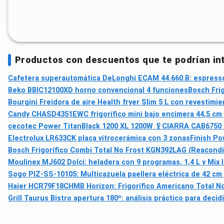
Productos con descuentos que te podrían in
Cafetera superautomática DeLonghi ECAM 44.660.B: espresso
Beko BBIC12100XD horno convencional 4 funciones
Bosch Fri
Bourgini Freidora de aire Health fryer Slim 5 L con revestimi
Candy CHASD4351EWC frigorífico mini bajo encimera 44,5 cm 
cecotec Power TitanBlack 1200 XL 1200W 🥄
CIARRA CAB6750 C
Electrolux LR633CK placa vitrocerámica con 3 zonas
Finish Po
Bosch Frigorífico Combi Total No Frost KGN392LAG (Reacondi
Moulinex MJ602 Dolci: heladera con 9 programas, 1,4 L y Mix 
Sogo PIZ-SS-10105: Multicazuela paellera eléctrica de 42 cm
Haier HCR79F18CHMB Horizon: Frigorífico Americano Total N
Grill Taurus Bistro apertura 180º: análisis práctico para deci