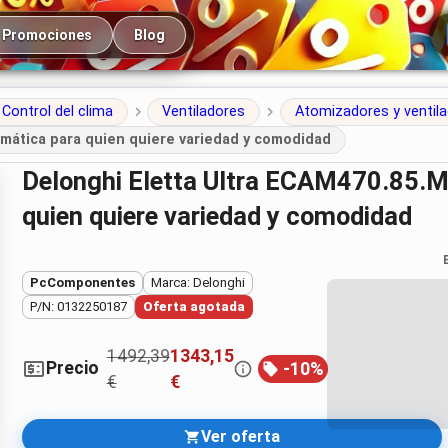
cipal
Promociones
Blog
Control del clima
Ventiladores
Atomizadores y ventil
mática para quien quiere variedad y comodidad
Delonghi Eletta Ultra ECAM470.85.MB: cafetera superautomática para
quien quiere variedad y comodidad
PcComponentes
Marca: Delonghi
P/N: 0132250187
Oferta agotada
1492,39
1343,15
Precio
-
10
%
€
€
Ver oferta