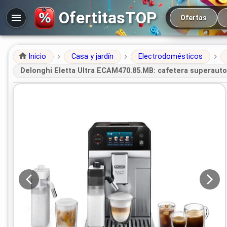
Navegación prin
OfertitasTOP
Ofertas
Inicio
Casa y jardín
Electrodomésticos
Delonghi Eletta Ultra ECAM470.85.MB: cafetera superauto