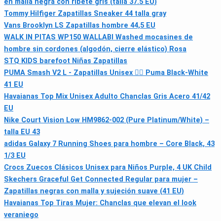
en malla negra con ribete gris (talla 37.5 EU)
Tommy Hilfiger Zapatillas Sneaker 44 talla gray
Vans Brooklyn LS Zapatillas hombre 44,5 EU
WALK IN PITAS WP150 WALLABI Washed mocasines de
hombre sin cordones (algodón, cierre elástico) Rosa
STQ KIDS barefoot Niñas Zapatillas
PUMA Smash V2 L - Zapatillas Unisex 🏃‍♂️ Puma Black-White
41 EU
Havaianas Top Mix Unisex Adulto Chanclas Gris Acero 41/42
EU
Nike Court Vision Low HM9862-002 (Pure Platinum/White) –
talla EU 43
adidas Galaxy 7 Running Shoes para hombre – Core Black, 43
1/3 EU
Crocs Zuecos Clásicos Unisex para Niños Purple, 4 UK Child
Skechers Graceful Get Connected Regular para mujer –
Zapatillas negras con malla y sujeción suave (41 EU)
Havaianas Top Tiras Mujer: Chanclas que elevan el look
veraniego