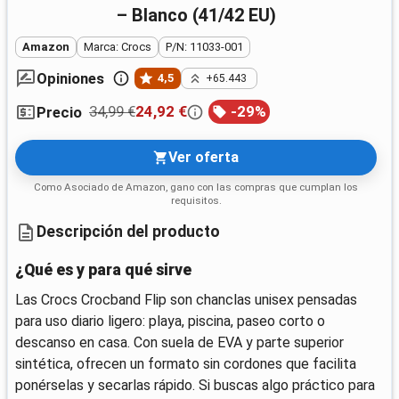
– Blanco (41/42 EU)
Amazon
Marca: Crocs
P/N: 11033-001
Opiniones
4,5
+65.443
34,99 €
24,92 €
-
29
%
Precio
Ver oferta
Como Asociado de Amazon, gano con las compras que cumplan los
requisitos.
Descripción del producto
¿Qué es y para qué sirve
Las Crocs Crocband Flip son chanclas unisex pensadas
para uso diario ligero: playa, piscina, paseo corto o
descanso en casa. Con suela de EVA y parte superior
sintética, ofrecen un formato sin cordones que facilita
ponérselas y secarlas rápido. Si buscas algo práctico para