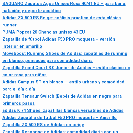
SAGUARO Zapatos Agua Unisex Rosa 40/41 EU – para baño,
natación y deporte acuático
Adidas ZX 500 RS Beige: análisis práctico de esta clásica
runner
PUMA Popcat 20 Chanclas unisex 43 EU
Zapatilla de fútbol Adidas F50 PRO moqueta – versión
interior en amarillo
Moveboost Running Shoes de Adidas: zapatillas de running
en blanco, pensadas para comodidad diaria
Zapatilla Grand Court 3.0 Junior de Adidas – estilo clásico en
color rosa para niños
Adidas Campus ST en blanco — estilo urbano y comodidad
para el día a día
Zapatilla Tensaur Switch (Bebé) de Adidas en negro para
primeros pasos
adidas K 74 Shoes: zapatillas blancas versátiles de Adidas
Adidas Zapatilla de fútbol F50 PRO moqueta – Amarillo
Zapatilla ZX 500 RS de Adidas en beige
Zapatilla Response de Adidas: comodidad diaria con un