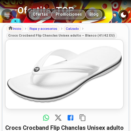
OfertitasTOP
Navegación principal
Ofertas
Promociones
Blog
Inicio
Ropa y accesorios
Calzado
Crocs Crocband Flip Chanclas Unisex adulto – Blanco (41/42 EU)
Crocs Crocband Flip Chanclas Unisex adulto