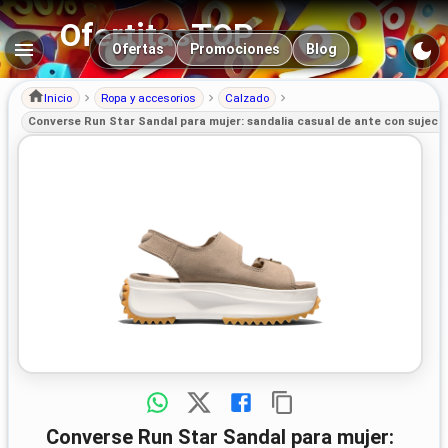
OfertitasTOP
Navegación principal
Ofertas
Promociones
Blog
Inicio
Ropa y accesorios
Calzado
Converse Run Star Sandal para mujer: sandalia casual de ante con sujeció
Converse Run Star Sandal para mujer: