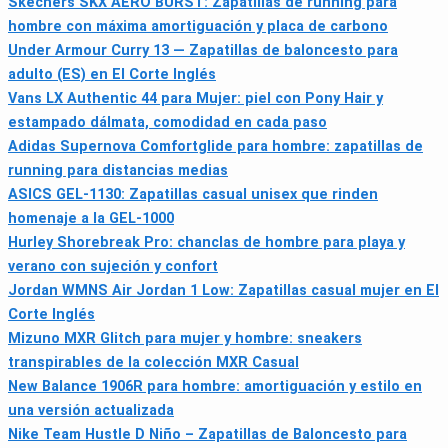
Skechers SKX AERO BURST: Zapatillas de running para
hombre con máxima amortiguación y placa de carbono
Under Armour Curry 13 — Zapatillas de baloncesto para
adulto (ES) en El Corte Inglés
Vans LX Authentic 44 para Mujer: piel con Pony Hair y
estampado dálmata, comodidad en cada paso
Adidas Supernova Comfortglide para hombre: zapatillas de
running para distancias medias
ASICS GEL-1130: Zapatillas casual unisex que rinden
homenaje a la GEL-1000
Hurley Shorebreak Pro: chanclas de hombre para playa y
verano con sujeción y confort
Jordan WMNS Air Jordan 1 Low: Zapatillas casual mujer en El
Corte Inglés
Mizuno MXR Glitch para mujer y hombre: sneakers
transpirables de la colección MXR Casual
New Balance 1906R para hombre: amortiguación y estilo en
una versión actualizada
Nike Team Hustle D Niño – Zapatillas de Baloncesto para