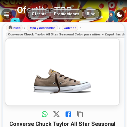
OfertitasTOP
Navegación principal
Ofertas
Promociones
Blog
Inicio
Ropa y accesorios
Calzado
Converse Chuck Taylor All Star Seasonal Color para niños – Zapatillas de
Converse Chuck Taylor All Star Seasonal