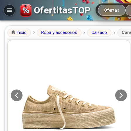
Navegación prin
OfertitasTOP
Ofertas
Inicio
Ropa y accesorios
Calzado
Conv