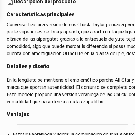
Descripción del producto
Características principales
Converse trae una versión de sus Chuck Taylor pensada para el
parte superior es de lona jaspeada, que aporta un toque lige
clásica de las alpargatas gracias a la entresuela de yute tej
comodidad, algo que puede marcar la diferencia si pasas muc
cuenta con amortiguación OrthoLite en la planta del pie, des
Detalles y diseño
En la lengüeta se mantiene el emblemático parche All Star y l
marca que aportan autenticidad. El conjunto se completa con
Este modelo propone una versión veraniega de las Chuck, con
versatilidad que caracteriza a estas zapatillas.
Ventajas
Estética veraniega y ligera: la combinación de lona y entre