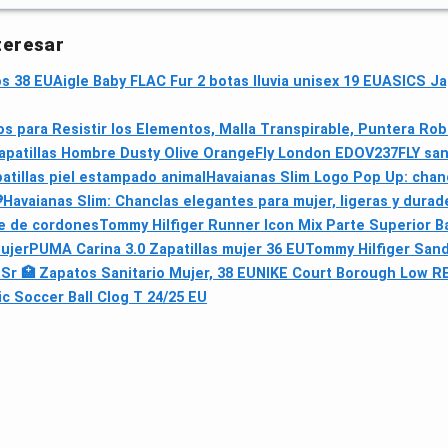
teresar
os 38 EU
Aigle Baby FLAC Fur 2 botas lluvia unisex 19 EU
ASICS Ja
para Resistir los Elementos, Malla Transpirable, Puntera Robu
apatillas Hombre Dusty Olive Orange
Fly London EDOV237FLY san
tillas piel estampado animal
Havaianas Slim Logo Pop Up: chan

Havaianas Slim: Chanclas elegantes para mujer, ligeras y durad
re de cordones
Tommy Hilfiger Runner Icon Mix Parte Superior 
Mujer
PUMA Carina 3.0 Zapatillas mujer 36 EU
Tommy Hilfiger Sand
r 🏥 Zapatos Sanitario Mujer, 38 EU
NIKE Court Borough Low R
ic Soccer Ball Clog T 24/25 EU