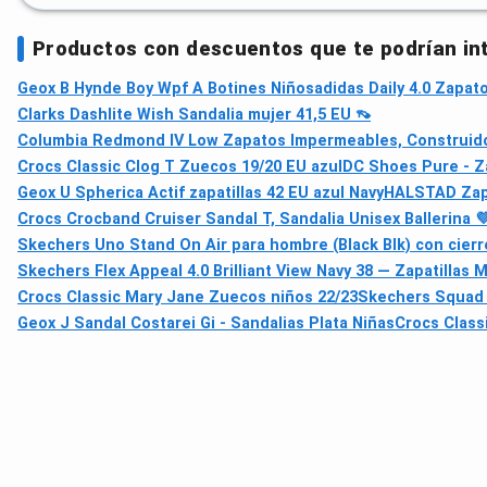
Productos con descuentos que te podrían in
Geox B Hynde Boy Wpf A Botines Niños
adidas Daily 4.0 Zapat
Clarks Dashlite Wish Sandalia mujer 41,5 EU 👡
Columbia Redmond IV Low Zapatos Impermeables, Construidos 
Crocs Classic Clog T Zuecos 19/20 EU azul
DC Shoes Pure - Z
Geox U Spherica Actif zapatillas 42 EU azul Navy
HALSTAD Zapa
Crocs Crocband Cruiser Sandal T, Sandalia Unisex Ballerina 
Skechers Uno Stand On Air para hombre (Black Blk) con cier
Skechers Flex Appeal 4.0 Brilliant View Navy 38 — Zapatillas 
Crocs Classic Mary Jane Zuecos niños 22/23
Skechers Squad S
Geox J Sandal Costarei Gi - Sandalias Plata Niñas
Crocs Class