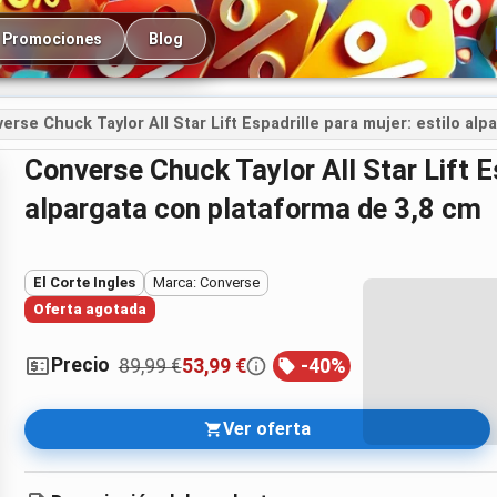
cipal
Promociones
Blog
erse Chuck Taylor All Star Lift Espadrille para mujer: estilo al
Converse Chuck Taylor All Star Lift Espadrille para mujer: estilo
alpargata con plataforma de 3,8 cm
El Corte Ingles
Marca: Converse
Oferta agotada
Precio
89,99 €
53,99 €
-
40
%
Ver oferta