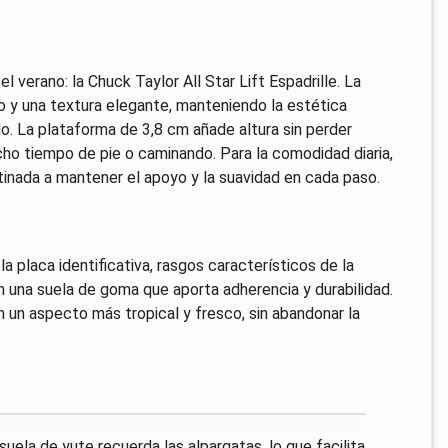
 verano: la Chuck Taylor All Star Lift Espadrille. La
ro y una textura elegante, manteniendo la estética
ido. La plataforma de 3,8 cm añade altura sin perder
ho tiempo de pie o caminando. Para la comodidad diaria,
tinada a mantener el apoyo y la suavidad en cada paso.
a placa identificativa, rasgos característicos de la
 una suela de goma que aporta adherencia y durabilidad.
 un aspecto más tropical y fresco, sin abandonar la
suela de yute recuerda las alpargatas, lo que facilita