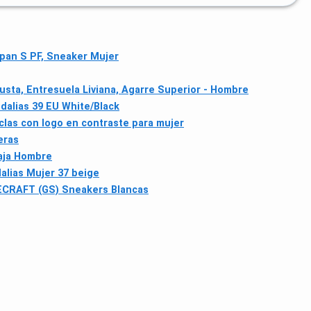
pan S PF, Sneaker Mujer
sta, Entresuela Liviana, Agarre Superior - Hombre
dalias 39 EU White/Black
clas con logo en contraste para mujer
eras
Baja Hombre
alias Mujer 37 beige
ECRAFT (GS) Sneakers Blancas