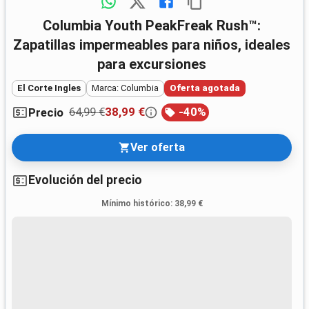
Columbia Youth PeakFreak Rush™:
Zapatillas impermeables para niños, ideales
para excursiones
El Corte Ingles
Marca: Columbia
Oferta agotada
64,99 €
38,99 €
-
40
%
Precio
Ver oferta
Evolución del precio
Mínimo histórico
:
38,99 €