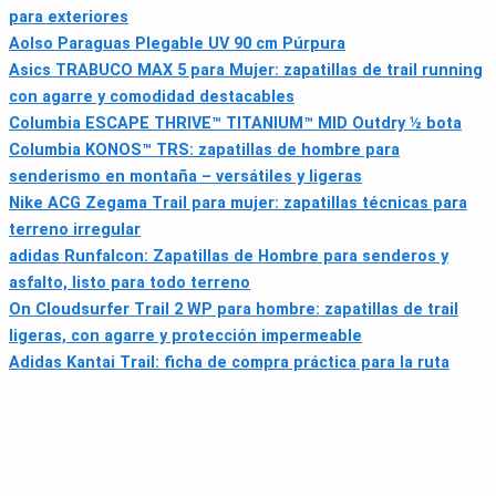
para exteriores
Aolso Paraguas Plegable UV 90 cm Púrpura
Asics TRABUCO MAX 5 para Mujer: zapatillas de trail running
con agarre y comodidad destacables
Columbia ESCAPE THRIVE™ TITANIUM™ MID Outdry ½ bota
Columbia KONOS™ TRS: zapatillas de hombre para
senderismo en montaña – versátiles y ligeras
Nike ACG Zegama Trail para mujer: zapatillas técnicas para
terreno irregular
adidas Runfalcon: Zapatillas de Hombre para senderos y
asfalto, listo para todo terreno
On Cloudsurfer Trail 2 WP para hombre: zapatillas de trail
ligeras, con agarre y protección impermeable
Adidas Kantai Trail: ficha de compra práctica para la ruta