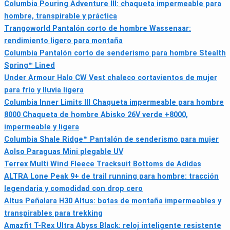
Columbia Pouring Adventure III: chaqueta impermeable para
hombre, transpirable y práctica
Trangoworld Pantalón corto de hombre Wassenaar:
rendimiento ligero para montaña
Columbia Pantalón corto de senderismo para hombre Stealth
Spring™ Lined
Under Armour Halo CW Vest chaleco cortavientos de mujer
para frío y lluvia ligera
Columbia Inner Limits III Chaqueta impermeable para hombre
8000 Chaqueta de hombre Abisko 26V verde +8000,
impermeable y ligera
Columbia Shale Ridge™ Pantalón de senderismo para mujer
Aolso Paraguas Mini plegable UV
Terrex Multi Wind Fleece Tracksuit Bottoms de Adidas
ALTRA Lone Peak 9+ de trail running para hombre: tracción
legendaria y comodidad con drop cero
Altus Peñalara H30 Altus: botas de montaña impermeables y
transpirables para trekking
Amazfit T-Rex Ultra Abyss Black: reloj inteligente resistente