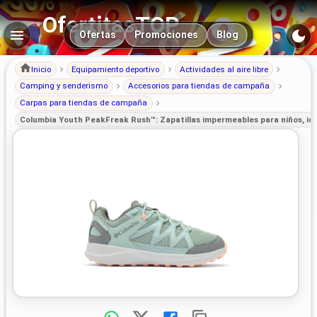
OfertitasTOP
Navegación principal
Ofertas
Promociones
Blog
Inicio
Equipamiento deportivo
Actividades al aire libre
Camping y senderismo
Accesorios para tiendas de campaña
Carpas para tiendas de campaña
Columbia Youth PeakFreak Rush™: Zapatillas impermeables para niños, id