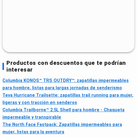
Productos con descuentos que te podrían
interesar
Columbia KONOS™ TRS OUTDRY™: zapatillas impermeables
para hombre, listas para largas jornadas de senderismo
Teva Hurricane Trailsette: zapatillas trail running para mujer,
ligeras y con tracción en senderos
Columbia Trailborne™ 2.5L Shell para hombre - Chaqueta
impermeable y transpirable
The North Face Fastpack: Zapatillas impermeables para
mujer, listas para la aventura