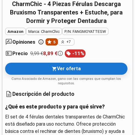
CharmChic - 4 Piezas Férulas Descarga
Bruxismo Transparentes + Estuche, para
Dormir y Proteger Dentadura
Amazon
Marca: CharmChic
P/N: FANGMOYATTESW
Opiniones
5
+7
9,99 €
8,89 €
-
11
%
Precio
Ver oferta
Como Asociado de Amazon, gano con las compras que cumplan los
requisitos.
Descripción del producto
¿Qué es este producto y para qué sirve?
El set de 4 férulas dentales transparentes de CharmChic
está diseñado para uso nocturno. Ofrece protección
básica contra el rechinar de dientes (bruxismo) y ayuda a