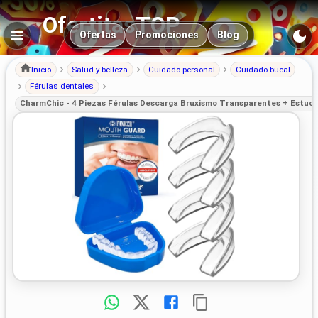
OfertitasTOP
Navegación principal
Ofertas
Promociones
Blog
Inicio
Salud y belleza
Cuidado personal
Cuidado bucal
Férulas dentales
CharmChic - 4 Piezas Férulas Descarga Bruxismo Transparentes + Estuch