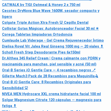
CATWALK by TIGI Oatmeal & Honey 2 x 750 ml
Cecotec DryNova Blue Wave 1600W, secador compacto y
ligero
Colgate Triple Action Xtra Fresh 🦷 Cepillo Dental
Collistar Gotas Mágicas: Autobronceador Facial 30 ml ☀
Corega Tabletas limpiadoras Ortodoncia
Cumlaude Lab Viderage - Gel Crema Rejuvenecedor Íntimo
Dielisa Royal Vit Jalea Real Ginseng 1000 mg — 20 viales 💊
Scholl Fresh Step Desodorante Pies 6x150ml
Dr.Althea 345 Relief Cream | Crema calmante con PDRN y
niacinamida para manchas, piel sensible y acné (50 ml)
Oral-B Series iO Gentle Care — 4 recambios negros 🪥
Gillette Mach3 Pack de 28 Recambios para Maquinilla🪒
Oral-B iO Gentle Care: 8 Recambios Originales para
Sensibilidad 🦷
NIVEA MEN Hydrocare XXL crema hidratante facial 100 ml
Solgar Magnesium Citrate 120 cápsulas — magnesio para
fatiga 💊