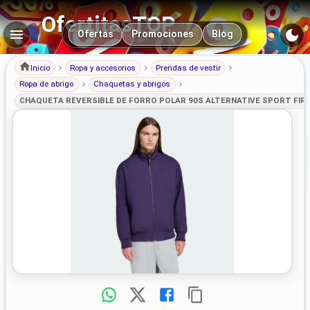
OfertitasTOP
Navegación principal
Ofertas
Promociones
Blog
Inicio
Ropa y accesorios
Prendas de vestir
Ropa de abrigo
Chaquetas y abrigos
CHAQUETA REVERSIBLE DE FORRO POLAR 90S ALTERNATIVE SPORT FIREB