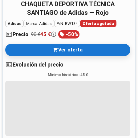
CHAQUETA DEPORTIVA TÉCNICA
SANTIAGO de Adidas — Rojo
Adidas
Marca: Adidas
P/N: BW134
Oferta agotada
90 €
45 €
-
50
%
Precio
Ver oferta
Evolución del precio
Mínimo histórico
:
45 €