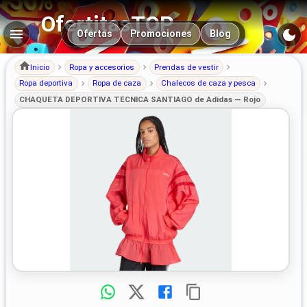
OfertitasTOP
Navegación principal
Ofertas
Promociones
Blog
Inicio
Ropa y accesorios
Prendas de vestir
Ropa deportiva
Ropa de caza
Chalecos de caza y pesca
CHAQUETA DEPORTIVA TÉCNICA SANTIAGO de Adidas — Rojo