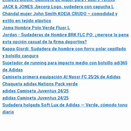
JACK & JONES Jjecorp Logo, sudadera con capucha L
Chándal mujer John Smith KOEIA CRUDO – comodidad y
estilo en tejido elástico
Joma Hombre Polo Verde Fluor L
Jordan - Sudaderas de Hombre BRK FLC PO: ¿merece la pena
esta opción casual de la firma deportiva?
Kappa Giordi: Sudadera de hombre con forro polar cepillado
y bolsillo canguro
Sujetador de running para impacto medio con bolsillo adi365
de Adidas
Camiseta primera equipación Al Nassr FC 25/26 de Adidas
Chaqueta adidas Nations Pack verde
adidas Camiseta Juventus 24/25
adidas Camiseta Juventus 24/25
Sudadera holgada Soft Lux de Adidas — Verde, cómodo tono
diario