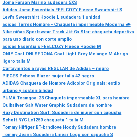
Joma Faraon Marino sudadera 5XS
Adidas Uomo Essentials FEELCOZY Fleece Sweatshirt S
Levi's Sweatshirt Hoodie L sudadera 1 unidad
adidas Terrex Hombre - Chaqueta impermeable Moderna 🌧
Nike niñas Sportswear Track Jkt Gx Star: chaqueta deportiva
para uso diario con corte amplio
adidas Essentials FEELCOZY Fleece Hoodie M
ONLY Coat ONLSEDONA Coat Light Grey Melange M Abrigo
ligero talla M
Cortavientos a rayas REGULAR de Adidas – negro
PIECES Pcboss Blazer mujer talla 42 negro
ADIDAS Chaqueta de Hombre Adicolor Originals: estilo
urbano y sostenibilidad
PUMA Teamgoal 23 Chaqueta impermeable XL para hombre
Quiksilver Salt Water Graphic Sudadera de hombre
Roxy Destination Surf: Sudadera de mujer con capucha
Schott NYC Lc1259 chaqueta 1 talla M
Tommy Hilfiger BT-brndlove Hoody Sudadera hombre
Tommy Jeans Sudadera Linear Logo con capucha S