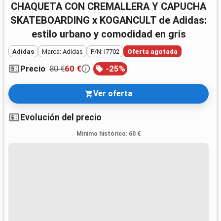
CHAQUETA CON CREMALLERA Y CAPUCHA
SKATEBOARDING x KOGANCULT de Adidas:
estilo urbano y comodidad en gris
Adidas
Marca: Adidas
P/N: I7702
Oferta agotada
80 €
60 €
-
25
%
Precio
Ver oferta
Evolución del precio
Mínimo histórico
:
60 €