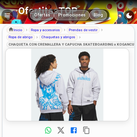
OfertitasTOP
Navegación principal
Ofertas
Promociones
Blog
Inicio
Ropa y accesorios
Prendas de vestir
Ropa de abrigo
Chaquetas y abrigos
CHAQUETA CON CREMALLERA Y CAPUCHA SKATEBOARDING x KOGANCULT de A