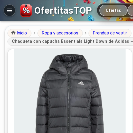
Navegación prin
OfertitasTOP
Ofertas
Inicio
Ropa y accesorios
Prendas de vestir
Chaqueta con capucha Essentials Light Down de Adidas – ve