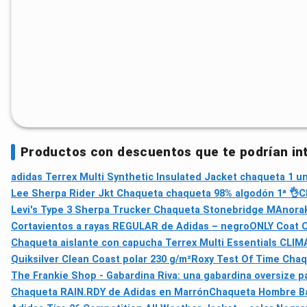
Productos con descuentos que te podrían in
adidas Terrex Multi Synthetic Insulated Jacket chaqueta 1 un
Lee Sherpa Rider Jkt Chaqueta chaqueta 98% algodón 1ª 👌
C
Levi's Type 3 Sherpa Trucker Chaqueta Stonebridge M
Anorak
Cortavientos a rayas REGULAR de Adidas – negro
ONLY Coat O
Chaqueta aislante con capucha Terrex Multi Essentials CL
Quiksilver Clean Coast polar 230 g/m²
Roxy Test Of Time Chaq
The Frankie Shop - Gabardina Riva: una gabardina oversize p
Chaqueta RAIN.RDY de Adidas en Marrón
Chaqueta Hombre Ba