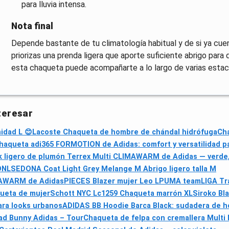
para lluvia intensa.
Nota final
Depende bastante de tu climatología habitual y de si ya cuen
priorizas una prenda ligera que aporte suficiente abrigo par
esta chaqueta puede acompañarte a lo largo de varias estac
teresar
idad L 😊
Lacoste Chaqueta de hombre de chándal hidrófuga
Cha
haqueta adi365 FORMOTION de Adidas: comfort y versatilidad p
 ligero de plumón Terrex Multi CLIMAWARM de Adidas — verde,
NLSEDONA Coat Light Grey Melange M Abrigo ligero talla M
IMAWARM de Adidas
PIECES Blazer mujer Leo L
PUMA teamLIGA Tra
ueta de mujer
Schott NYC Lc1259 Chaqueta marrón XL
Siroko Bl
ara looks urbanos
ADIDAS BB Hoodie Barca Black: sudadera de h
d Bunny Adidas – Tour
Chaqueta de felpa con cremallera Multi 