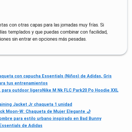
tas con otras capas para las jornadas muy frías. Si
a días templados y que puedas combinar con facilidad,
iones sin entrar en opciones más pesadas.
queta con capucha Essentials (Niños) de Adidas, Gris
ara tus entrenamientos
 para outdoor ligero
Nike M Nk FLC Park20 Po Hoodie XXL
ining Jacket Jr chaqueta 1 unidad
ack Moon-W: Chaqueta de Mujer Elegante 🌙
ombre para estilo urbano inspirado en Bad Bunny
Essentials de Adidas