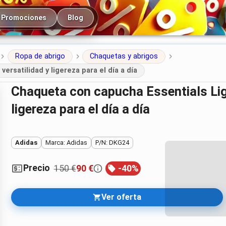
cipal
Promociones
Blog
Ropa de abrigo
Chaquetas y abrigos
rsatilidad y ligereza para el día a día
Chaqueta con capucha Essentials Light Down de Adidas – versatilidad y
ligereza para el día a día
Adidas
Marca: Adidas
P/N: DKG24
Precio
150 €
90 €
-
40
%
Ver oferta