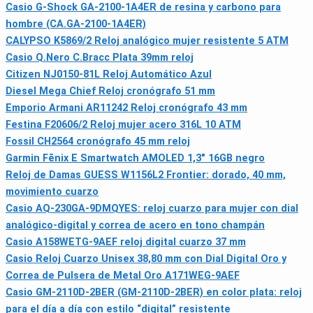
Casio G-Shock GA-2100-1A4ER de resina y carbono para
hombre (CA.GA-2100-1A4ER)
CALYPSO K5869/2 Reloj analógico mujer resistente 5 ATM
Casio Q.Nero C.Bracc Plata 39mm reloj
Citizen NJ0150-81L Reloj Automático Azul
Diesel Mega Chief Reloj cronógrafo 51 mm
Emporio Armani AR11242 Reloj cronógrafo 43 mm
Festina F20606/2 Reloj mujer acero 316L 10 ATM
Fossil CH2564 cronógrafo 45 mm reloj
Garmin Fēnix E Smartwatch AMOLED 1,3" 16GB negro
Reloj de Damas GUESS W1156L2 Frontier: dorado, 40 mm,
movimiento cuarzo
Casio AQ-230GA-9DMQYES: reloj cuarzo para mujer con dial
analógico-digital y correa de acero en tono champán
Casio A158WETG-9AEF reloj digital cuarzo 37 mm
Casio Reloj Cuarzo Unisex 38,80 mm con Dial Digital Oro y
Correa de Pulsera de Metal Oro A171WEG-9AEF
Casio GM-2110D-2BER (GM-2110D-2BER) en color plata: reloj
para el día a día con estilo “digital” resistente