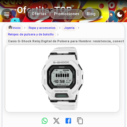
OfertitasTOP
Navegación principal
Ofertas
Promociones
Blog
Inicio
Ropa y accesorios
Joyería
Relojes de pulsera y de bolsillo
Casio G-Shock Reloj Digital de Pulsera para Hombre: resistencia, conectiv