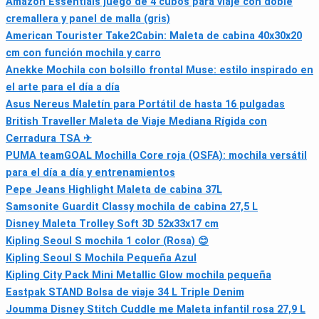
Amazon Essentials juego de 4 cubos para viaje con doble
cremallera y panel de malla (gris)
American Tourister Take2Cabin: Maleta de cabina 40x30x20
cm con función mochila y carro
Anekke Mochila con bolsillo frontal Muse: estilo inspirado en
el arte para el día a día
Asus Nereus Maletín para Portátil de hasta 16 pulgadas
British Traveller Maleta de Viaje Mediana Rígida con
Cerradura TSA ✈
PUMA teamGOAL Mochilla Core roja (OSFA): mochila versátil
para el día a día y entrenamientos
Pepe Jeans Highlight Maleta de cabina 37L
Samsonite Guardit Classy mochila de cabina 27,5 L
Disney Maleta Trolley Soft 3D 52x33x17 cm
Kipling Seoul S mochila 1 color (Rosa) 😊
Kipling Seoul S Mochila Pequeña Azul
Kipling City Pack Mini Metallic Glow mochila pequeña
Eastpak STAND Bolsa de viaje 34 L Triple Denim
Joumma Disney Stitch Cuddle me Maleta infantil rosa 27,9 L