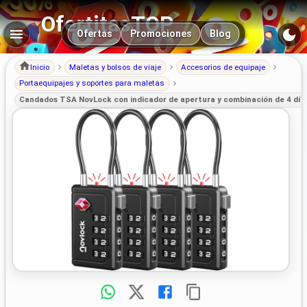
OfertitasTOP
Navegación principal
Ofertas
Promociones
Blog
Inicio
Maletas y bolsos de viaje
Accesorios de equipaje
Portaequipajes y soportes para maletas
Candados TSA NovLock con indicador de apertura y combinación de 4 dígit