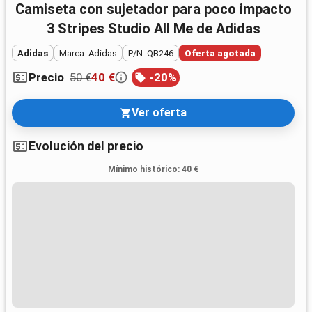
Camiseta con sujetador para poco impacto
3 Stripes Studio All Me de Adidas
Adidas
Marca: Adidas
P/N: QB246
Oferta agotada
50 €
40 €
-
20
%
Precio
Ver oferta
Evolución del precio
Mínimo histórico
:
40 €