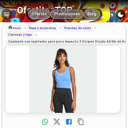
OfertitasTOP
Navegación principal
Ofertas
Promociones
Blog
Inicio
Ropa y accesorios
Prendas de vestir
Camisas y tops
Camiseta con sujetador para poco impacto 3 Stripes Studio All Me de Adi