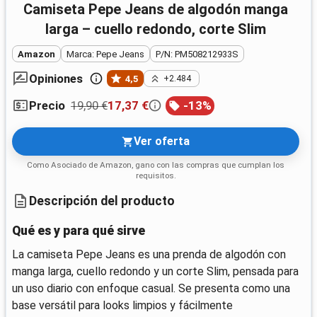
Camiseta Pepe Jeans de algodón manga
larga – cuello redondo, corte Slim
Amazon
Marca: Pepe Jeans
P/N: PM508212933S
Opiniones
4,5
+2.484
19,90 €
17,37 €
-
13
%
Precio
Ver oferta
Como Asociado de Amazon, gano con las compras que cumplan los
requisitos.
Descripción del producto
Qué es y para qué sirve
La camiseta Pepe Jeans es una prenda de algodón con
manga larga, cuello redondo y un corte Slim, pensada para
un uso diario con enfoque casual. Se presenta como una
base versátil para looks limpios y fácilmente