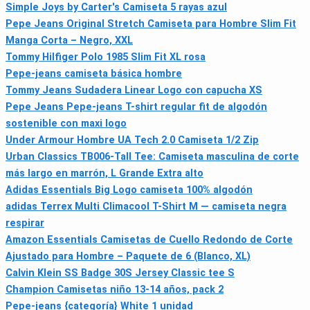
Simple Joys by Carter's Camiseta 5 rayas azul
Pepe Jeans Original Stretch Camiseta para Hombre Slim Fit
Manga Corta – Negro, XXL
Tommy Hilfiger Polo 1985 Slim Fit XL rosa
Pepe-jeans camiseta básica hombre
Tommy Jeans Sudadera Linear Logo con capucha XS
Pepe Jeans Pepe-jeans T-shirt regular fit de algodón
sostenible con maxi logo
Under Armour Hombre UA Tech 2.0 Camiseta 1/2 Zip
Urban Classics TB006-Tall Tee: Camiseta masculina de corte
más largo en marrón, L Grande Extra alto
Adidas Essentials Big Logo camiseta 100% algodón
adidas Terrex Multi Climacool T-Shirt M — camiseta negra
respirar
Amazon Essentials Camisetas de Cuello Redondo de Corte
Ajustado para Hombre – Paquete de 6 (Blanco, XL)
Calvin Klein SS Badge 30S Jersey Classic tee S
Champion Camisetas niño 13-14 años, pack 2
Pepe-jeans {categoría} White 1 unidad