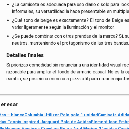
¿La camiseta es adecuada para uso diario o solo para look
informales, su versatilidad la hace presentable en múltip
¿Qué tono de beige es exactamente? El tono de Beige es e
variar ligeramente según la iluminación y el monitor.
¿Se puede combinar con otras prendas de la marca? Sí, su
neutros, manteniendo el protagonismo de las tres bandas.
Detalles finales
Si priorizas comodidad sin renunciar a una identidad visual 
razonable para ampliar el fondo de armario casual. No es la o
cambio, se posiciona como una pieza útil para crear conjuntos
teresar
das – blanco
Columbia Utilizer Polo polo 1 unidad
Camiseta Adida
das Tennis Inspired Jacquard Polo de Adidas
Element Icon Embr
lly Hansen Hombres Crewline Polo - Azul Marino (L)
adidas Camis