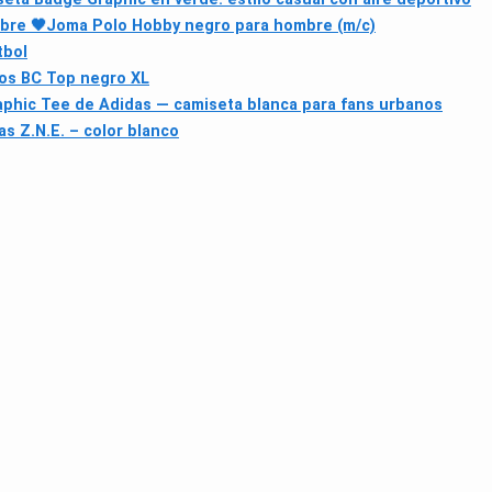
bre 🖤
Joma Polo Hobby negro para hombre (m/c)
tbol
os BC Top negro XL
phic Tee de Adidas — camiseta blanca para fans urbanos
s Z.N.E. – color blanco