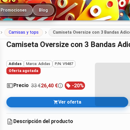
cipal
Promociones
Blog
Camisas y tops
Camiseta Oversize con 3 Bandas Adic
Camiseta Oversize con 3 Bandas Adi
Adidas
Marca: Adidas
P/N: V9487
Oferta agotada
Precio
33 €
26,40 €
-
20
%
Ver oferta
Descripción del producto