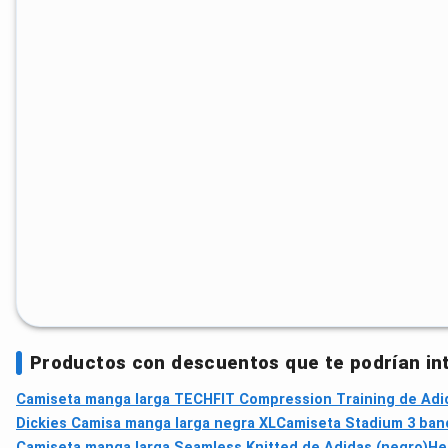
Productos con descuentos que te podrían in
Camiseta manga larga TECHFIT Compression Training de Adi
Dickies Camisa manga larga negra XL
Camiseta Stadium 3 ban
Camiseta manga larga Seamless Knitted de Adidas (negro)
He