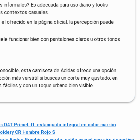
s informales? Es adecuada para uso diario y looks
les contextos casuales.
l ofrecido en la página oficial, la percepción puede
ele funcionar bien con pantalones claros u otros tonos
reconocible, esta camiseta de Adidas ofrece una opción
pción más versátil si buscas un corte muy ajustado, en
 fáciles y con un toque urbano bien visible.
s D4T PrimeLift: estampado integral en color marrón
oidery CR Hombre Rojo S
eta Badge Graphic en verde: estilo casual con aire deportivo