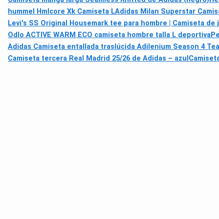
hummel Hmlcore Xk Camiseta L
Adidas Milan Superstar Cami
Levi's SS Original Housemark tee para hombre | Camiseta de j
Odlo ACTIVE WARM ECO camiseta hombre talla L deportiva
Pe
Adidas Camiseta entallada traslúcida Adilenium Season 4 Te
Camiseta tercera Real Madrid 25/26 de Adidas – azul
Camiseta