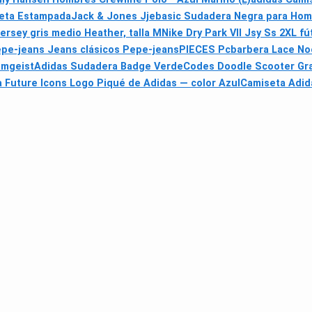
seta Estampada
Jack & Jones Jjebasic Sudadera Negra para Hom
ersey gris medio Heather, talla M
Nike Dry Park VII Jsy Ss 2XL fú
pe-jeans Jeans clásicos Pepe-jeans
PIECES Pcbarbera Lace No
amgeist
Adidas Sudadera Badge Verde
Codes Doodle Scooter Gra
 Future Icons Logo Piqué de Adidas — color Azul
Camiseta Adida