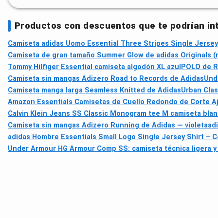
Productos con descuentos que te podrían in
Camiseta adidas Uomo Essential Three Stripes Single Jerse
Camiseta de gran tamaño Summer Glow de adidas Originals (
Tommy Hilfiger Essential camiseta algodón XL azul
POLO de Ru
Camiseta sin mangas Adizero Road to Records de Adidas
Und
Camiseta manga larga Seamless Knitted de Adidas
Urban Clas
Amazon Essentials Camisetas de Cuello Redondo de Corte Aj
Calvin Klein Jeans SS Classic Monogram tee M camiseta bla
Camiseta sin mangas Adizero Running de Adidas — violeta
ad
adidas Hombre Essentials Small Logo Single Jersey Shirt – Co
Under Armour HG Armour Comp SS: camiseta técnica ligera y 