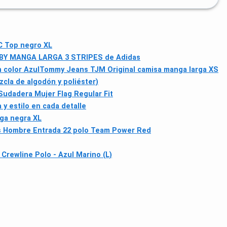
C Top negro XL
BY MANGA LARGA 3 STRIPES de Adidas
 color Azul
Tommy Jeans TJM Original camisa manga larga XS
cla de algodón y poliéster)
udadera Mujer Flag Regular Fit
 y estilo en cada detalle
rga negra XL
s Hombre Entrada 22 polo Team Power Red
Crewline Polo - Azul Marino (L)