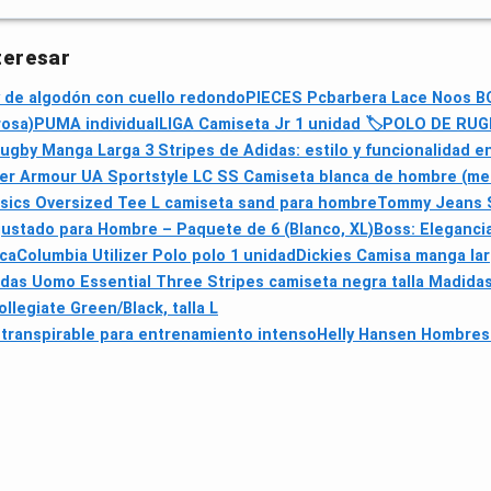
teresar
y de algodón con cuello redondo
PIECES Pcbarbera Lace Noos B
rosa)
PUMA individualLIGA Camiseta Jr 1 unidad 🏷
POLO DE RUG
gby Manga Larga 3 Stripes de Adidas: estilo y funcionalidad en
er Armour UA Sportstyle LC SS Camiseta blanca de hombre (mez
sics Oversized Tee L camiseta sand para hombre
Tommy Jeans S
ustado para Hombre – Paquete de 6 (Blanco, XL)
Boss: Elegancia
nca
Columbia Utilizer Polo polo 1 unidad
Dickies Camisa manga la
idas Uomo Essential Three Stripes camiseta negra talla M
adida
llegiate Green/Black, talla L
transpirable para entrenamiento intenso
Helly Hansen Hombres 