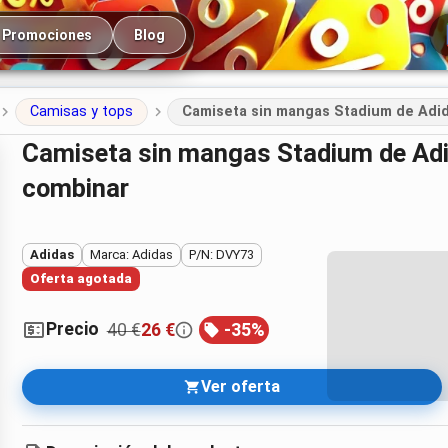
cipal
Promociones
Blog
Camisas y tops
Camiseta sin mangas Stadium de Adid
Camiseta sin mangas Stadium de Adidas — negra, para entrenar y
combinar
Adidas
Marca: Adidas
P/N: DVY73
Oferta agotada
Precio
40 €
26 €
-
35
%
Ver oferta