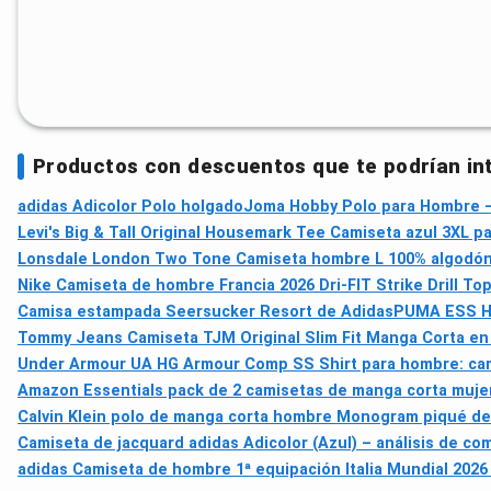
Productos con descuentos que te podrían in
adidas Adicolor Polo holgado
Joma Hobby Polo para Hombre — 
Levi's Big & Tall Original Housemark Tee Camiseta azul 3XL 
Lonsdale London Two Tone Camiseta hombre L 100% algodó
Nike Camiseta de hombre Francia 2026 Dri-FIT Strike Drill To
Camisa estampada Seersucker Resort de Adidas
PUMA ESS He
Tommy Jeans Camiseta TJM Original Slim Fit Manga Corta en G
Under Armour UA HG Armour Comp SS Shirt para hombre: cami
Amazon Essentials pack de 2 camisetas de manga corta mujer 
Calvin Klein polo de manga corta hombre Monogram piqué de
Camiseta de jacquard adidas Adicolor (Azul) – análisis de co
adidas Camiseta de hombre 1ª equipación Italia Mundial 2026 