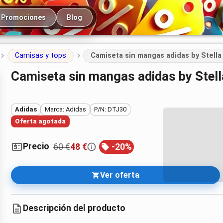
cipal
Promociones
Blog
Camisas y tops
Camiseta sin mangas adidas by Stell
Camiseta sin mangas adidas by Ste
Adidas
Marca: Adidas
P/N: DTJ30
Oferta agotada
Precio
60 €
48 €
-
20
%
Ver oferta
Descripción del producto