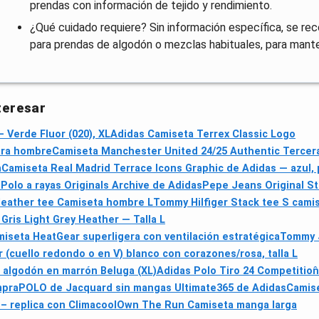
prendas con información de tejido y rendimiento.
¿Qué cuidado requiere? Sin información específica, se rec
para prendas de algodón o mezclas habituales, para mante
teresar
Verde Fluor (020), XL
Adidas Camiseta Terrex Classic Logo
para hombre
Camiseta Manchester United 24/25 Authentic Tercera
n
Camiseta Real Madrid Terrace Icons Graphic de Adidas — azul, 
p
Polo a rayas Originals Archive de Adidas
Pepe Jeans Original St
ather tee Camiseta hombre L
Tommy Hilfiger Stack tee S cami
ris Light Grey Heather — Talla L
seta HeatGear superligera con ventilación estratégica
Tommy J
(cuello redondo o en V) blanco con corazones/rosa, talla L
 algodón en marrón Beluga (XL)
Adidas Polo Tiro 24 Competition
mpra
POLO de Jacquard sin mangas Ultimate365 de Adidas
Camise
– replica con Climacool
Own The Run Camiseta manga larga