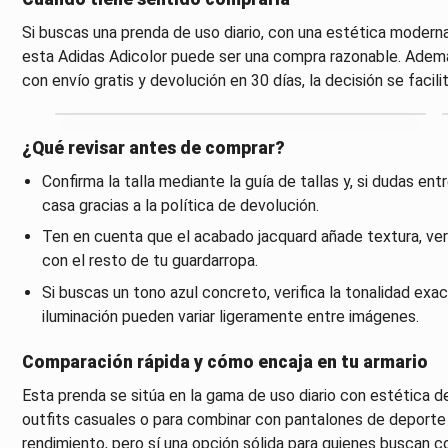
Si buscas una prenda de uso diario, con una estética moderna
esta Adidas Adicolor puede ser una compra razonable. Además,
con envío gratis y devolución en 30 días, la decisión se facilit
¿Qué revisar antes de comprar?
Confirma la talla mediante la guía de tallas y, si dudas e
casa gracias a la política de devolución.
Ten en cuenta que el acabado jacquard añade textura, verif
con el resto de tu guardarropa.
Si buscas un tono azul concreto, verifica la tonalidad exac
iluminación pueden variar ligeramente entre imágenes.
Comparación rápida y cómo encaja en tu armario
Esta prenda se sitúa en la gama de uso diario con estética d
outfits casuales o para combinar con pantalones de deporte y
rendimiento, pero sí una opción sólida para quienes buscan c