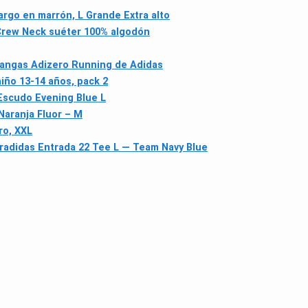
argo en marrón, L Grande Extra alto
 Crew Neck suéter 100% algodón
mangas Adizero Running de Adidas
ño 13-14 años, pack 2
scudo Evening Blue L
aranja Fluor – M
ro, XXL
r
adidas Entrada 22 Tee L — Team Navy Blue