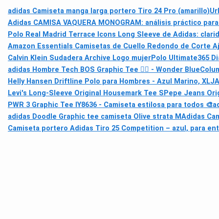
adidas Camiseta manga larga portero Tiro 24 Pro (amarillo)
Ur
Adidas CAMISA VAQUERA MONOGRAM: análisis práctico para d
Polo Real Madrid Terrace Icons Long Sleeve de Adidas: clarida
Amazon Essentials Camisetas de Cuello Redondo de Corte Aj
Calvin Klein Sudadera Archive Logo mujer
Polo Ultimate365 D
adidas Hombre Tech BOS Graphic Tee 🏃‍♂️ - Wonder Blue
Colum
Helly Hansen Driftline Polo para Hombres - Azul Marino, XL
JA
Levi's Long-Sleeve Original Housemark Tee S
Pepe Jeans Orig
PWR 3 Graphic Tee IY8636 - Camiseta estilosa para todos 🎨
a
adidas Doodle Graphic tee camiseta Olive strata M
Adidas Cam
Camiseta portero Adidas Tiro 25 Competition – azul, para ent