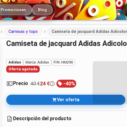
cipal
Promociones
Blog
Camisas y tops
Camiseta de jacquard Adidas Adicolor
Camiseta de jacquard Adidas Adicolo
Adidas
Marca: Adidas
P/N: HM290
Oferta agotada
Precio
40 €
24 €
-
40
%
Ver oferta
Descripción del producto