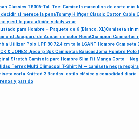
ban Classics TB006-Tall Tee: Camiseta masculina de corte más l
ecidir si merece la pena
Tommy Hilfiger Classic Cotton Cable
d y estilo para afición y daily wear
ustado para Hombre – Paquete de 6 (Blanco, XL)
Camiseta sin 
iamond Jacquard de Adidas en color Rosa
Champion Camisetas ni
bia Utilizer Polo UPF 30 72,4 cm talla L
GANT Hombre Camiseta E
CK & JONES Jjecorp 3pk Camisetas Básicas
Joma Hombre Polo N
inal Stretch Camiseta para Hombre Slim Fit Manga Corta – Neg
didas Terrex Multi Climacool T-Shirt M — camiseta negra respira
iseta corta Knitted 3 Bandas: estilo clásico y comodidad diaria
renos y partido