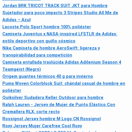
Jordan BRK TRICOT TRACK SUIT JKT para Hombre
Sujetador para poco impacto 3 Stripes Studio All Me de
Adidas – Azul
Lacoste Polo Sport hombre 100% poliéster
Camiseta Juventus x NASA-inspired LFSTLR de Adidas:
estilo deportivo con guiño cósmico
Nike Camiseta de hombre AeroSwift: ligereza y
transpirabilidad para competición
Camiseta entallada traslúcida Adidas Adilenium Season 4
Teamgeist (Negro)
Origem guantes térmicos 40 g para invierno
Puma Woven Colorblock Suit: chándal casual de hombre en
poliéster
Quiksilver Sudadera Keller Outdoor para hombre
Ralph Lauren - Jersey de Mujer de Punto Elástico Con
Cremallera RLX, corte recto
Rossignol Jersey hombre M Logo CN Rossignol
Roxy Jersey Mujer Carefree Cool Roxy