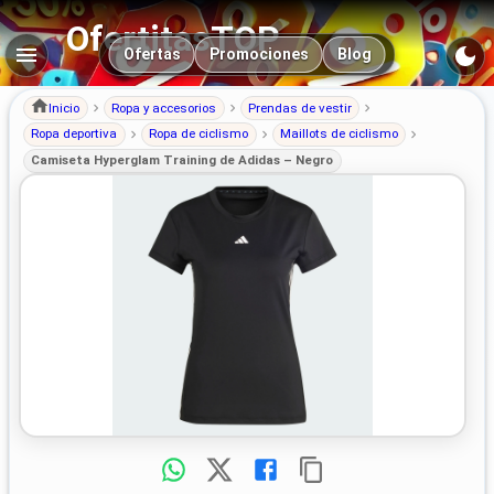
OfertitasTOP
Navegación principal
Ofertas
Promociones
Blog
Inicio
Ropa y accesorios
Prendas de vestir
Ropa deportiva
Ropa de ciclismo
Maillots de ciclismo
Camiseta Hyperglam Training de Adidas – Negro