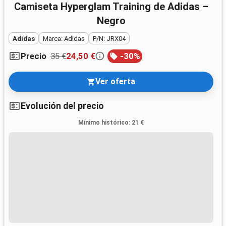
Camiseta Hyperglam Training de Adidas –
Negro
Adidas
Marca: Adidas
P/N: JRX04
35 €
24,50 €
-
30
%
Precio
Ver oferta
Evolución del precio
Mínimo histórico
:
21 €