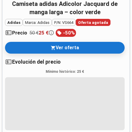
Camiseta adidas Adicolor Jacquard de
manga larga – color verde
Adidas
Marca: Adidas
P/N: VS664
Oferta agotada
50 €
25 €
-
50
%
Precio
Ver oferta
Evolución del precio
Mínimo histórico
:
25 €