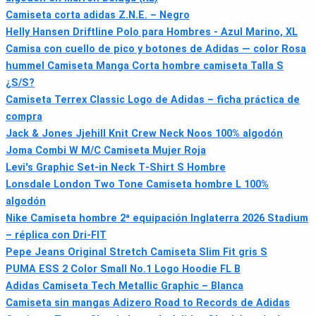
Camiseta corta adidas Z.N.E. – Negro
Helly Hansen Driftline Polo para Hombres - Azul Marino, XL
Camisa con cuello de pico y botones de Adidas — color Rosa
hummel Camiseta Manga Corta hombre camiseta Talla S
¿S/S?
Camiseta Terrex Classic Logo de Adidas – ficha práctica de
compra
Jack & Jones Jjehill Knit Crew Neck Noos 100% algodón
Joma Combi W M/C Camiseta Mujer Roja
Levi's Graphic Set-in Neck T‑Shirt S Hombre
Lonsdale London Two Tone Camiseta hombre L 100%
algodón
Nike Camiseta hombre 2ª equipación Inglaterra 2026 Stadium
– réplica con Dri-FIT
Pepe Jeans Original Stretch Camiseta Slim Fit gris S
PUMA ESS 2 Color Small No.1 Logo Hoodie FL B
Adidas Camiseta Tech Metallic Graphic – Blancа
Camiseta sin mangas Adizero Road to Records de Adidas