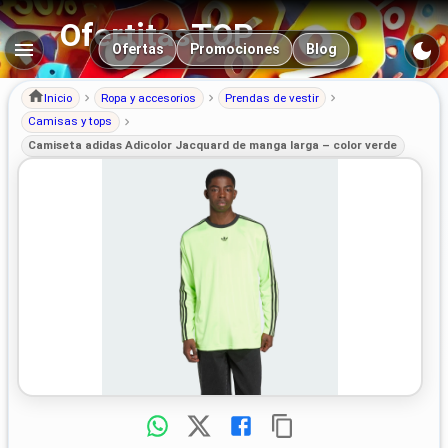
OfertitasTOP
Navegación principal
Ofertas
Promociones
Blog
Inicio
Ropa y accesorios
Prendas de vestir
Camisas y tops
Camiseta adidas Adicolor Jacquard de manga larga – color verde