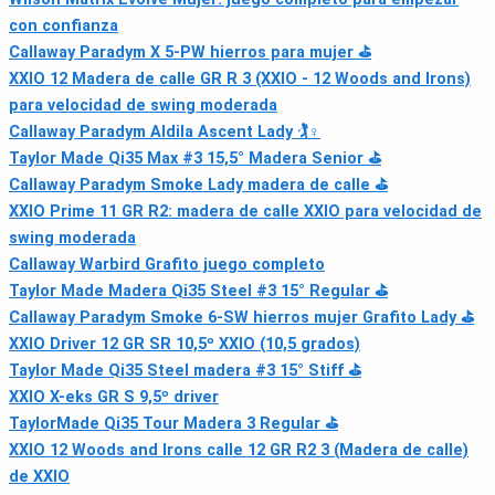
con confianza
Callaway Paradym X 5‑PW hierros para mujer ⛳
XXIO 12 Madera de calle GR R 3 (XXIO - 12 Woods and Irons)
para velocidad de swing moderada
Callaway Paradym Aldila Ascent Lady 🏌️♀
Taylor Made Qi35 Max #3 15,5° Madera Senior ⛳
Callaway Paradym Smoke Lady madera de calle ⛳
XXIO Prime 11 GR R2: madera de calle XXIO para velocidad de
swing moderada
Callaway Warbird Grafito juego completo
Taylor Made Madera Qi35 Steel #3 15° Regular ⛳
Callaway Paradym Smoke 6-SW hierros mujer Grafito Lady ⛳
XXIO Driver 12 GR SR 10,5º XXIO (10,5 grados)
Taylor Made Qi35 Steel madera #3 15° Stiff ⛳
XXIO X-eks GR S 9,5º driver
TaylorMade Qi35 Tour Madera 3 Regular ⛳
XXIO 12 Woods and Irons calle 12 GR R2 3 (Madera de calle)
de XXIO