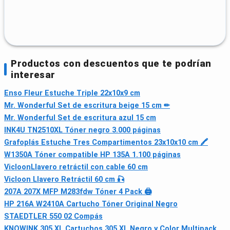
Productos con descuentos que te podrían
interesar
Enso Fleur Estuche Triple 22x10x9 cm
Mr. Wonderful Set de escritura beige 15 cm ✏
Mr. Wonderful Set de escritura azul 15 cm
INK4U TN2510XL Tóner negro 3.000 páginas
Grafoplás Estuche Tres Compartimentos 23x10x10 cm 🖍
W1350A Tóner compatible HP 135A 1.100 páginas
VicloonLlavero retráctil con cable 60 cm
Vicloon Llavero Retráctil 60 cm 🎣
207A 207X MFP M283fdw Tóner 4 Pack 🖨
HP 216A W2410A Cartucho Tóner Original Negro
STAEDTLER 550 02 Compás
KNOWINK 305 XL Cartuchos 305 XL Negro y Color Multipack