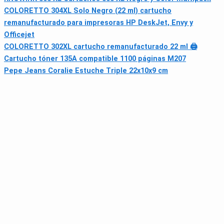
COLORETTO 304XL Solo Negro (22 ml) cartucho
remanufacturado para impresoras HP DeskJet, Envy y
Officejet
COLORETTO 302XL cartucho remanufacturado 22 ml 🖨
Cartucho tóner 135A compatible 1100 páginas M207
Pepe Jeans Coralie Estuche Triple 22x10x9 cm