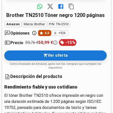
Brother TN2510 Tóner negro 1200 páginas
Amazon
Marca: Brother
P/N: TN-2510
Opiniones
4,5
+926
59,76 €
50,99 €
-
15
%
Precio
Ver oferta
Como Asociado de Amazon, gano con las compras que cumplan los
requisitos.
Descripción del producto
Rendimiento fiable y uso cotidiano
El tóner Brother TN2510 ofrece impresión en negro con
una duración estimada de 1.200 páginas según ISO/IEC
19752, pensado para documentos de texto y tareas