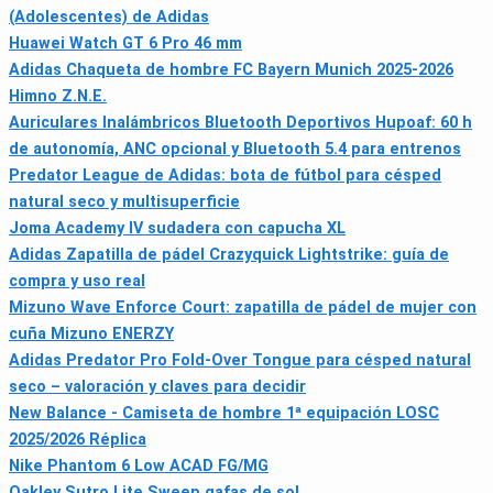
(Adolescentes) de Adidas
Huawei Watch GT 6 Pro 46 mm
Adidas Chaqueta de hombre FC Bayern Munich 2025-2026
Himno Z.N.E.
Auriculares Inalámbricos Bluetooth Deportivos Hupoaf: 60 h
de autonomía, ANC opcional y Bluetooth 5.4 para entrenos
Predator League de Adidas: bota de fútbol para césped
natural seco y multisuperficie
Joma Academy IV sudadera con capucha XL
Adidas Zapatilla de pádel Crazyquick Lightstrike: guía de
compra y uso real
Mizuno Wave Enforce Court: zapatilla de pádel de mujer con
cuña Mizuno ENERZY
Adidas Predator Pro Fold-Over Tongue para césped natural
seco – valoración y claves para decidir
New Balance - Camiseta de hombre 1ª equipación LOSC
2025/2026 Réplica
Nike Phantom 6 Low ACAD FG/MG
Oakley Sutro Lite Sweep gafas de sol