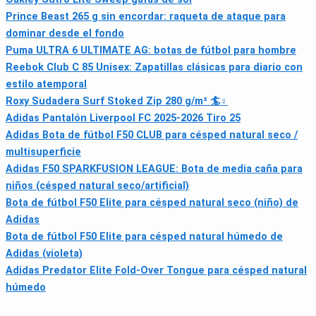
Prince Beast 265 g sin encordar: raqueta de ataque para
dominar desde el fondo
Puma ULTRA 6 ULTIMATE AG: botas de fútbol para hombre
Reebok Club C 85 Unisex: Zapatillas clásicas para diario con
estilo atemporal
Roxy Sudadera Surf Stoked Zip 280 g/m² 🏄♀
Adidas Pantalón Liverpool FC 2025-2026 Tiro 25
Adidas Bota de fútbol F50 CLUB para césped natural seco /
multisuperficie
Adidas F50 SPARKFUSION LEAGUE: Bota de media caña para
niños (césped natural seco/artificial)
Bota de fútbol F50 Elite para césped natural seco (niño) de
Adidas
Bota de fútbol F50 Elite para césped natural húmedo de
Adidas (violeta)
Adidas Predator Elite Fold-Over Tongue para césped natural
húmedo