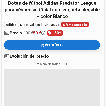
Botas de fútbol Adidas Predator League
para césped artificial con lengüeta plegable
– color Blanco
Adidas
Marca: Adidas
P/N: NRZ23
Oferta agotada
100 €
50 €
-
50
%
Precio
Ver oferta
Evolución del precio
Mínimo histórico
:
50 €