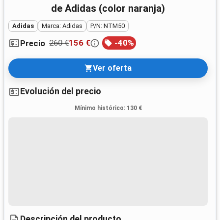
de Adidas (color naranja)
Adidas
Marca: Adidas
P/N: NTM50
260 €
156 €
-
40
%
Precio
Ver oferta
Evolución del precio
Mínimo histórico
:
130 €
Descripción del producto