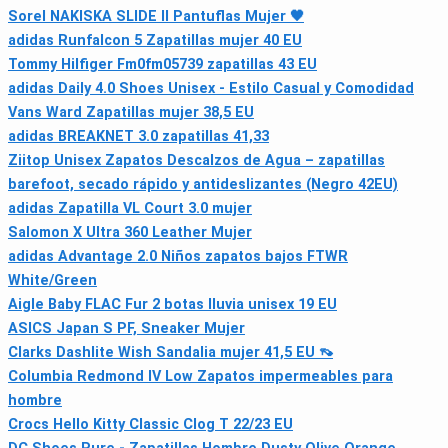
Sorel NAKISKA SLIDE II Pantuflas Mujer 🖤
adidas Runfalcon 5 Zapatillas mujer 40 EU
Tommy Hilfiger Fm0fm05739 zapatillas 43 EU
adidas Daily 4.0 Shoes Unisex - Estilo Casual y Comodidad
Vans Ward Zapatillas mujer 38,5 EU
adidas BREAKNET 3.0 zapatillas 41,33
Ziitop Unisex Zapatos Descalzos de Agua – zapatillas
barefoot, secado rápido y antideslizantes (Negro 42EU)
adidas Zapatilla VL Court 3.0 mujer
Salomon X Ultra 360 Leather Mujer
adidas Advantage 2.0 Niños zapatos bajos FTWR
White/Green
Aigle Baby FLAC Fur 2 botas lluvia unisex 19 EU
ASICS Japan S PF, Sneaker Mujer
Clarks Dashlite Wish Sandalia mujer 41,5 EU 👡
Columbia Redmond IV Low Zapatos impermeables para
hombre
Crocs Hello Kitty Classic Clog T 22/23 EU