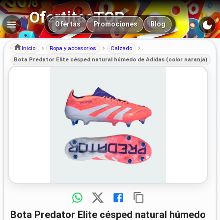
OfertitasTOP
Navegación principal
Ofertas
Promociones
Blog
Inicio
Ropa y accesorios
Calzado
Bota Predator Elite césped natural húmedo de Adidas (color naranja)
Bota Predator Elite césped natural húmedo