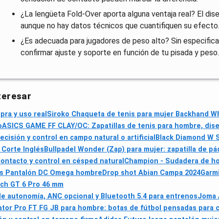
¿La lengüeta Fold-Over aporta alguna ventaja real? El dise
aunque no hay datos técnicos que cuantifiquen su efecto
¿Es adecuada para jugadores de peso alto? Sin especific
confirmar ajuste y soporte en función de tu pisada y peso.
teresar
pra y uso real
Siroko Chaqueta de tenis para mujer Backhand W
o
ASICS GAME FF CLAY/OC: Zapatillas de tenis para hombre, diseñ
isión y control en campo natural o artificial
Black Diamond W 
 Corte Inglés
Bullpadel Wonder (Zap) para mujer: zapatilla de pád
ontacto y control en césped natural
Champion - Sudadera de h
s Pantalón DC Omega hombre
Drop shot Abian Campa 2024
Garm
ch GT 6 Pro 46 mm
de autonomía, ANC opcional y Bluetooth 5.4 para entrenos
Joma 
tor Pro FT FG JB para hombre: botas de fútbol pensadas para c