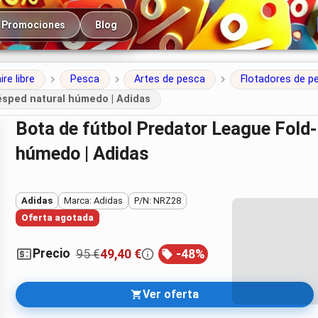
cipal
Promociones
Blog
ire libre
Pesca
Artes de pesca
Flotadores de p
ésped natural húmedo | Adidas
Bota de fútbol Predator League Fold-Over Tongue para césped natural
húmedo | Adidas
Adidas
Marca: Adidas
P/N: NRZ28
Oferta agotada
Precio
95 €
49,40 €
-
48
%
Ver oferta