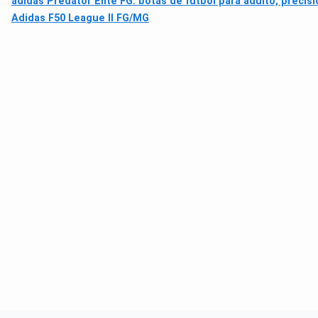
adidas Predator Elite FG: botas de fútbol para adulto, precisi
Adidas F50 League ll FG/MG