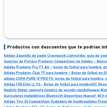
Productos con descuentos que te podrían in
Adidas Zapatilla de pádel Crazyquick Lightstrike: guía de com
Guantes de Portero Predator Competition de Adidas – Blanc
Adidas Predator Pro FT AG – botas de fútbol para hombre, prec
Adidas Predator Club TF para hombre – Botas de fútbol en El
adidas COPA PURE IV PRO FG: botas de fútbol para hombre, c
Adidas F50 Elite LL FG - Botas de fútbol para hombre
DC Shoe
Haglöfs Ridge camiseta hombre de secado rápido
Huawei Wat
Auriculares Inalámbricos Bluetooth Deportivos Hupoaf: 60 h 
Adidas Tiro 26 Competition Sudadera de hombre
adidas Preda